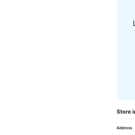
Store i
Address