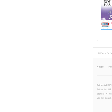
Home
ツル
Notice
He
Prices in LINE 
Prices in LINE
sterisk (＊) ne
yer but could s