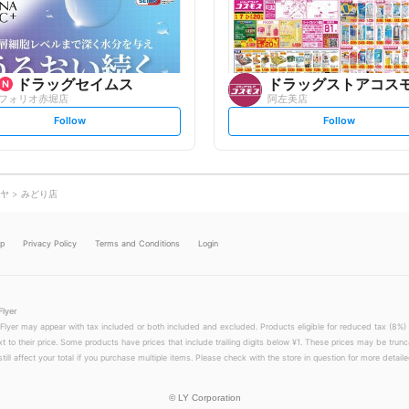
o
o
w
w
ドラッグセイムス
ドラッグストアコス
フォリオ赤堀店
阿左美店
s
s
Follow
Follow
e
e
t
t
f
f
o
o
l
l
l
l
o
o
ヤ
みどり店
w
w
lp
Privacy Policy
Terms and Conditions
Login
Flyer
 Flyer may appear with tax included or both included and excluded. Products eligible for reduced tax (8%) 
xt to their price. Some products have prices that include trailing digits below ¥1. These prices may be trunc
till affect your total if you purchase multiple items. Please check with the store in question for more detailed
©
LY Corporation