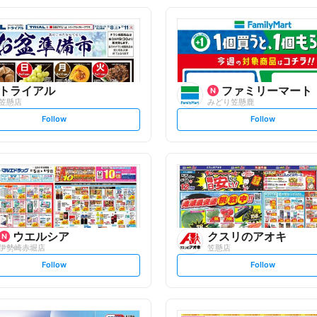
トライアル
ファミリーマート
笠懸店
みどり笠懸鹿
s
s
Follow
Follow
e
e
t
t
f
f
o
o
l
l
l
l
o
o
w
w
ウエルシア
クスリのアオキ
伊勢崎赤堀店
笠懸店
s
s
Follow
Follow
e
e
t
t
f
f
o
o
l
l
l
l