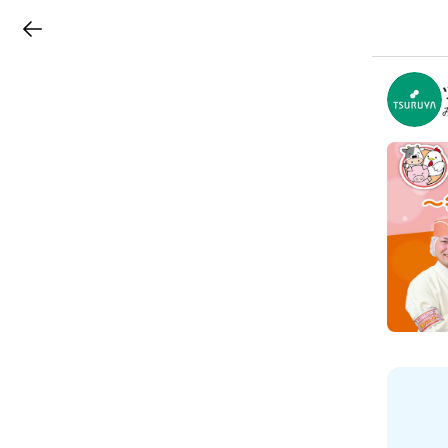
LINEチラシ
B
r
a
n
c
h
T
o
p