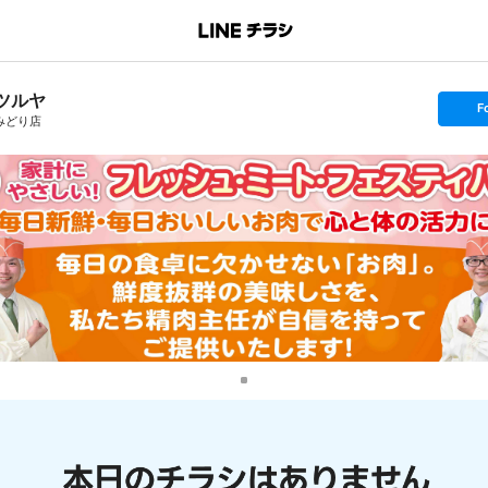
ツルヤ
s
F
e
みどり店
t
f
o
l
l
o
w