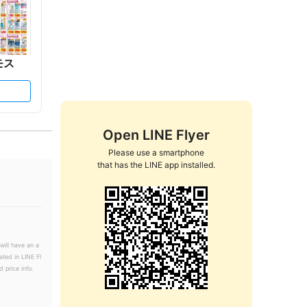
モス
Open LINE Flyer
Please use a smartphone

that has the LINE app installed.
will have an a
ated in LINE Fl
 price info.