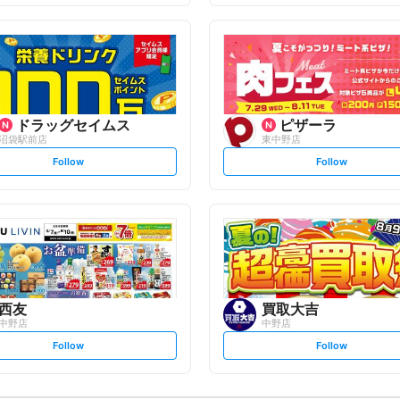
f
f
o
o
l
l
l
l
o
o
w
w
ドラッグセイムス
ピザーラ
沼袋駅前店
東中野店
s
s
Follow
Follow
e
e
t
t
f
f
o
o
l
l
l
l
o
o
w
w
西友
買取大吉
中野店
中野店
s
s
Follow
Follow
e
e
t
t
f
f
o
o
l
l