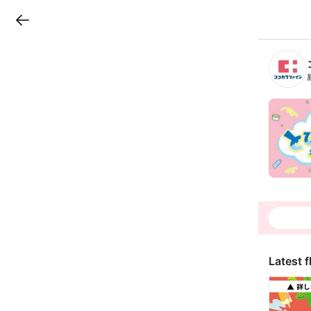
LINEチラシ
B
r
a
n
c
h
T
o
p
Latest f