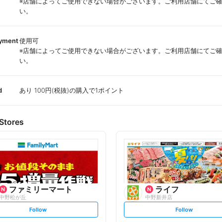
※店舗によってご使用できない場合がございます。ご利用店舗にてご
い。
ayment
使用可
※店舗によってご使用できない場合がございます。ご利用店舗にてご
い。
d
あり 100円(税抜)の購入で1ポイント
Stores
ファミリーマート
ライフ
中野松が丘
中野新井店
s
s
Follow
Follow
e
e
t
t