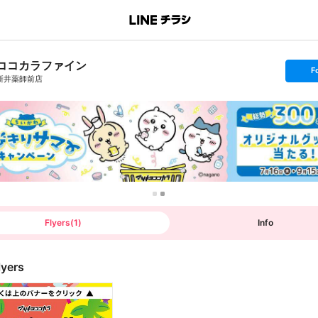
ココカラファイン
s
F
e
新井薬師前店
t
f
o
l
l
o
w
Flyers
(
1
)
Info
lyers