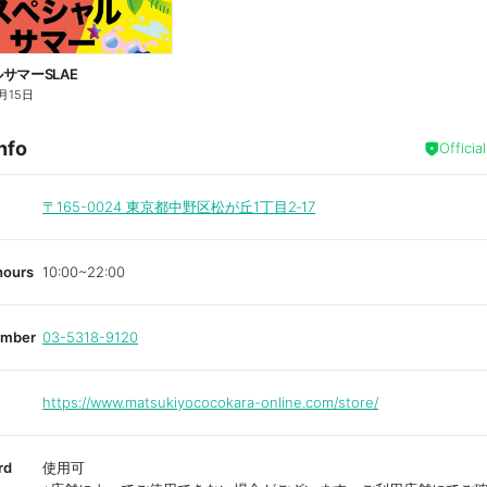
サマーSLAE
月15日
nfo
Officia
〒165-0024
東京都中野区松が丘1丁目2‐17
hours
10:00~22:00
umber
03-5318-9120
https://www.matsukiyococokara-online.com/store/
rd
使用可