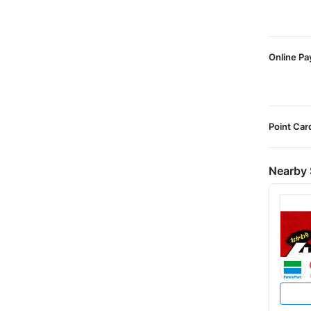
Online P
Point Car
Nearby 