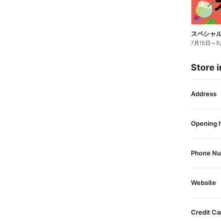
スペシャル
7月15日
～
9
Store i
Address
Opening 
Phone N
Website
Credit Ca