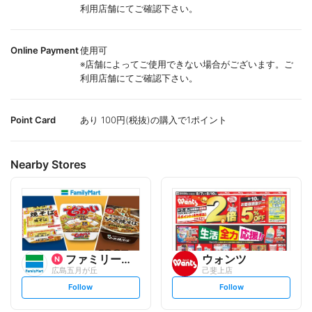
利用店舗にてご確認下さい。
Online Payment
使用可
※店舗によってご使用できない場合がございます。ご
利用店舗にてご確認下さい。
Point Card
あり 100円(税抜)の購入で1ポイント
Nearby Stores
ファミリーマート
ウォンツ
広島五月が丘
己斐上店
s
s
Follow
Follow
e
e
t
t
f
f