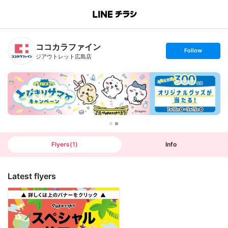
B
r
a
n
ココカラファイン
c
s
Follow
h
e
ジアウトレット広島店
T
t
o
f
p
o
l
l
o
w
Flyers
(
1
)
Info
Latest flyers