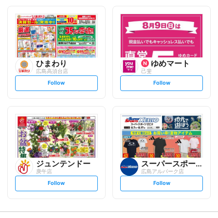
o
o
l
l
l
l
o
o
w
w
ひまわり
ゆめマート
広島高須台店
己斐
s
s
Follow
Follow
e
e
t
t
f
f
o
o
l
l
l
l
o
o
w
w
ジュンテンドー
スーパースポーツゼビオ
庚午店
広島アルパーク店
s
s
Follow
Follow
e
e
t
t
f
f
o
o
l
l
l
l