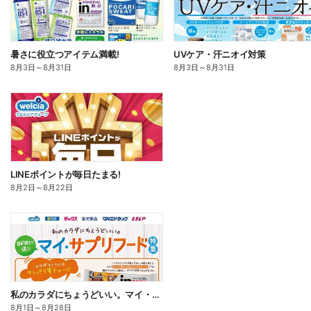
暑さに役立つアイテム満載!
UVケア・汗ニオイ対策
8月3日
～
8月31日
8月3日
～
8月31日
LINEポイントが毎日たまる!
8月2日
～
8月22日
私のカラダにちょうどいい。マイ・サプリフード
8月1日
～
8月28日