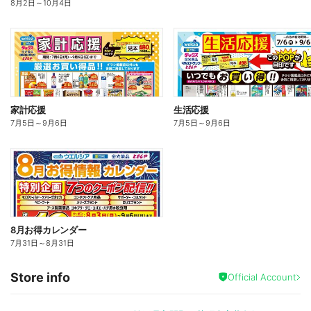
8月2日
～
10月4日
家計応援
生活応援
7月5日
～
9月6日
7月5日
～
9月6日
8月お得カレンダー
7月31日
～
8月31日
Store info
Official Account