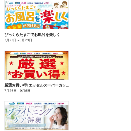
びっくらたまごでお風呂を楽しく
7月27日
～
8月29日
厳選お買い得! エッセルスーパーカップ
7月26日
～
9月6日