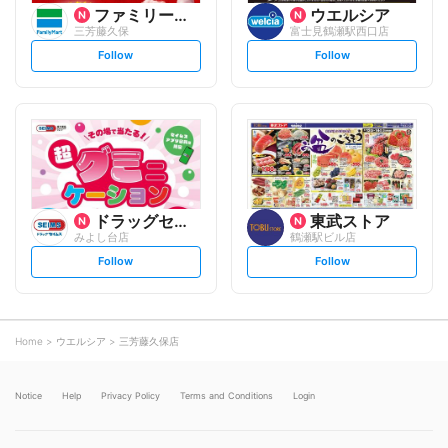
ファミリーマート
ウエルシア
三芳藤久保
富士見鶴瀬駅西口店
s
s
Follow
Follow
e
e
t
t
f
f
o
o
l
l
l
l
o
o
w
w
ドラッグセイムス
東武ストア
みよし台店
鶴瀬駅ビル店
s
s
Follow
Follow
e
e
t
t
f
f
o
o
l
l
l
l
o
o
Home
ウエルシア
三芳藤久保店
w
w
Notice
Help
Privacy Policy
Terms and Conditions
Login