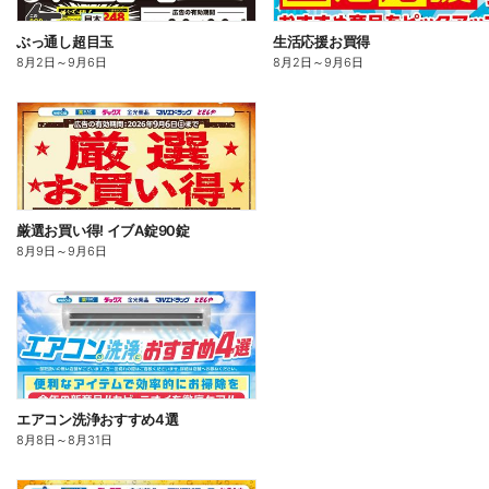
ぶっ通し超目玉
生活応援お買得
8月2日
～
9月6日
8月2日
～
9月6日
厳選お買い得! イブA錠90錠
8月9日
～
9月6日
エアコン洗浄おすすめ4選
8月8日
～
8月31日