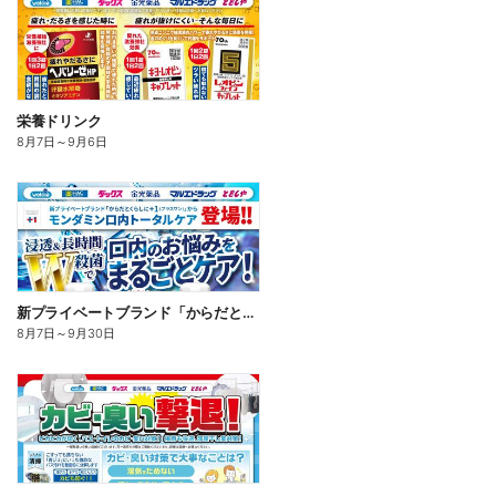
栄養ドリンク
8月7日
～
9月6日
新プライベートブランド「からだとくらしに+1(プラスワン)」よりモンダミン口内トータルケア登場!
8月7日
～
9月30日