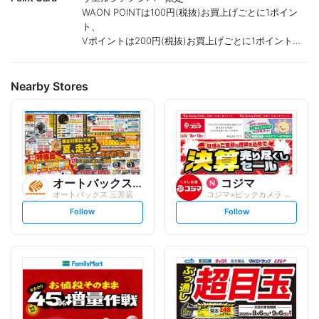
WAON POINTは100円(税抜)お買上げごとに1ポイン
ト、
Vポイントは200円(税抜)お買上げごとに1ポイント進
呈致します。
ポイントが付かない商品もございます。
Nearby Stores
オートバックスグループ
コジマ
オートバックス 三芳店
コジマ×ビックカメラ アクロスプラザ三芳...
s
s
Follow
Follow
e
e
t
t
f
f
o
o
l
l
l
l
o
o
w
w