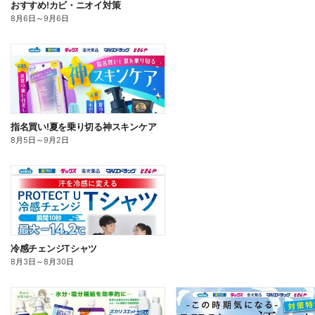
おすすめ!カビ・ニオイ対策
8月6日
～
9月6日
指名買い!夏を乗り切る神スキンケア
8月5日
～
9月2日
冷感チェンジTシャツ
8月3日
～
8月30日