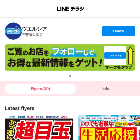
B
r
a
n
ウエルシア
c
s
Follow
h
e
三芳藤久保店
T
t
o
f
p
o
l
l
o
w
Flyers
(
30
)
Info
Latest flyers