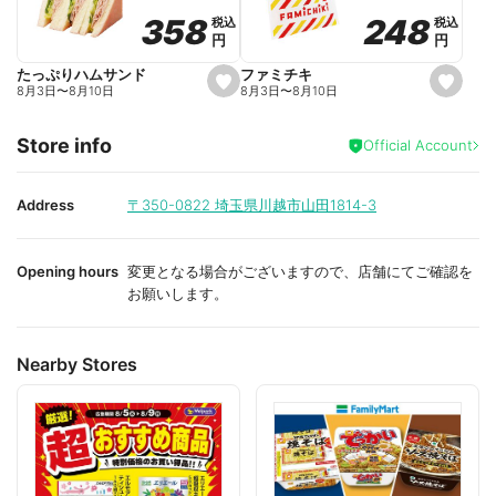
o
o
248
248
358
358
税込
税込
税込
税込
r
r
円
円
円
円
i
i
t
t
e
e
ファミチキ
たっぷりハムサンド
s
s
8月3日
〜
8月10日
8月3日
〜
8月10日
e
e
t
t
f
f
Store info
a
a
Official Account
v
v
o
o
r
r
i
i
Address
〒350-0822
埼玉県川越市山田1814-3
t
t
e
e
Opening hours
変更となる場合がございますので、店舗にてご確認を
お願いします。
Nearby Stores