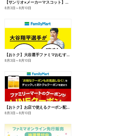
【サンリオ×メーカーマスコット】オリジナルグッズ貰える!
8月3日
～
8月10日
【おトク】大谷選手ファミマおむすび割
8月3日
～
8月10日
【おトク】お店で使えるクーポン配信中
8月3日
～
8月10日