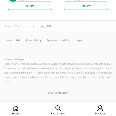
s
s
Follow
Follow
e
e
t
t
f
f
o
o
l
l
l
l
o
o
Home
ファミリーマート
川越山田東
w
w
Notice
Help
Privacy Policy
Terms and Conditions
Login
Prices in LINE Flyer
Prices in LINE Flyer may appear with tax included or both included and excluded. Products eligible
for reduced tax (8%) will have an asterisk (＊) next to their price. Some products have prices that in
clude trailing digits below ¥1. These prices may be truncated in LINE Flyer but could still affect you
r total if you purchase multiple items. Please check with the store in question for more detailed pric
e info.
©
LY Corporation
Home
Find Stores
My Page