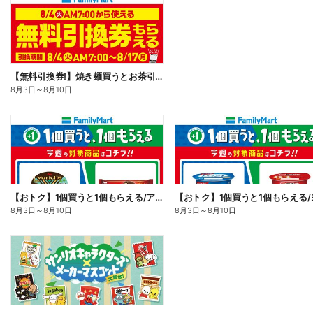
【無料引換券!】焼き麺買うとお茶引換券貰える!
8月3日
～
8月10日
【おトク】1個買うと1個もらえる/アイス
8月3日
～
8月10日
8月3日
～
8月10日