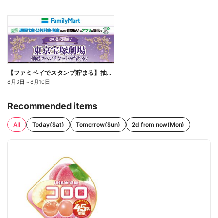
【ファミペイでスタンプ貯まる】抽選でペアチケットが当たる!
8月3日
～
8月10日
Recommended items
All
Today(Sat)
Tomorrow(Sun)
2d from now(Mon)