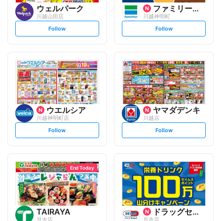
ウェルパーク
ファミリーマート
川越山田店
川越神明町
s
s
Follow
Follow
e
e
t
t
f
f
o
o
l
l
l
l
o
o
w
w
ウエルシア
ヤマダデンキ
川越神明町店
川越店
s
s
Follow
Follow
e
e
t
t
f
f
o
o
l
l
l
l
o
o
End Today
w
w
TAIRAYA
ドラッグセイムス
月吉店
月吉店