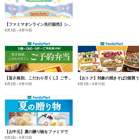
【ファミマオンライン先行販売】シルバニアファミリー
8月3日
～
8月10日
【旨さ格別、こだわり尽くし】ご予約弁当
8月3日
～
8月10日
8月3日
～
8月10日
【お中元】夏の贈り物をファミマで
8月3日
～
8月10日