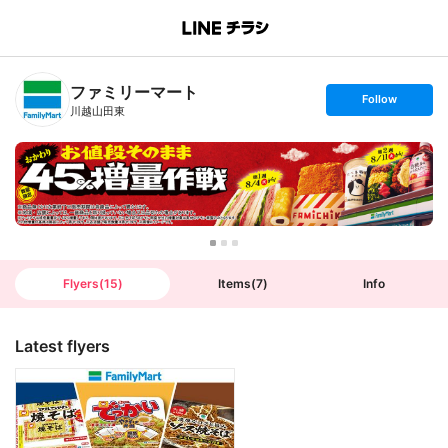
B
r
a
n
ファミリーマート
c
s
Follow
h
e
川越山田東
T
t
o
f
p
o
l
l
o
w
Flyers
(
15
)
Items
(
7
)
Info
Latest flyers