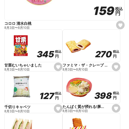
159
159
税込
税込
円
円
コロロ 清水白桃
s
8月3日
〜
8月10日
e
t
f
a
v
o
270
270
345
345
税込
税込
税込
税込
r
円
円
円
円
i
t
e
ファミマ・ザ・クレープ 生チョコ
甘栗むいちゃいました
s
s
8月3日
〜
8月10日
8月3日
〜
8月10日
e
e
t
t
f
f
a
a
v
v
o
o
398
398
127
127
税込
税込
税込
税込
r
r
円
円
円
円
i
i
t
t
e
e
たんぱく質が摂れる!豚しゃぶのパスタサラダ
千切りキャベツ
s
s
8月3日
〜
8月10日
8月3日
〜
8月10日
e
e
t
t
f
f
a
a
v
v