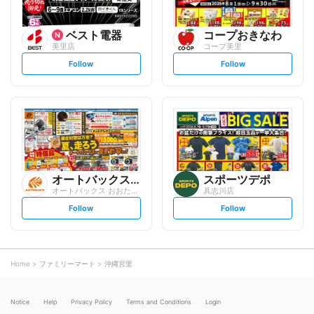
ベスト電器
コープおきなわ
美里店
コープ美里
s
s
Follow
Follow
e
e
t
t
f
f
o
o
l
l
l
l
o
o
w
w
オートバックスグループ
スポーツデポ
オートバックス おおたかの森店
具志川店
s
s
Follow
Follow
e
e
t
t
f
f
o
o
l
l
l
l
o
o
Home
ファミリーマート
沖縄宮里
w
w
Notice
Help
Privacy Policy
Terms and Conditions
Login