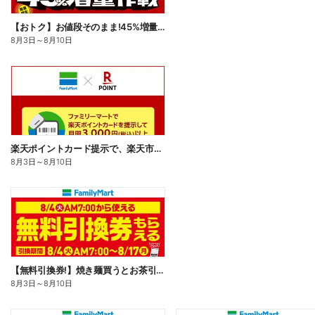
【おトク】お値段そのまま!45%増量作戦!
8月3日
～
8月10日
楽天ポイントカード提示で、楽天市場でのお買い物がおトクに!
8月3日
～
8月10日
【無料引換券!】焼き麺買うとお茶引換券貰える!
8月3日
～
8月10日