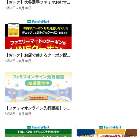
【おトク】大谷選手ファミマおむすび割
8月3日
～
8月10日
【おトク】お店で使えるクーポン配信中
8月3日
～
8月10日
【ファミマオンライン先行販売】シルバニアファミリー
8月3日
～
8月10日