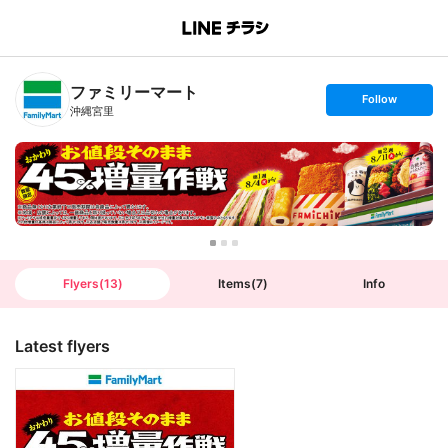
B
r
a
n
ファミリーマート
c
s
Follow
h
e
沖縄宮里
T
t
o
f
p
o
l
l
o
w
Flyers
(
13
)
Items
(
7
)
Info
Latest flyers