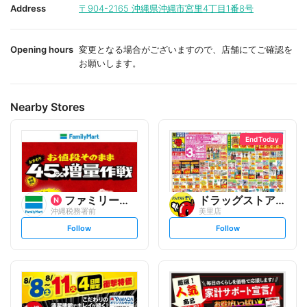
i
i
Address
〒904-2165
沖縄県沖縄市宮里4丁目1番8号
t
t
e
e
Opening hours
変更となる場合がございますので、店舗にてご確認を
お願いします。
Nearby Stores
End Today
ファミリーマート
ドラッグストアモリ
沖縄税務署前
美里店
s
s
Follow
Follow
e
e
t
t
f
f
o
o
l
l
l
l
o
o
w
w