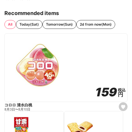
Recommended items
All
Today(Sat)
Tomorrow(Sun)
2d from now(Mon)
159
159
税込
税込
円
円
コロロ 清水白桃
s
8月3日
〜
8月10日
e
t
f
a
v
o