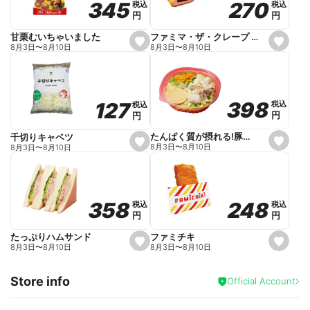
270
270
345
345
税込
税込
税込
税込
r
円
円
円
円
i
t
e
ファミマ・ザ・クレープ 生チョコ
甘栗むいちゃいました
s
s
8月3日
〜
8月10日
8月3日
〜
8月10日
e
e
t
t
f
f
a
a
v
v
o
o
398
398
127
127
税込
税込
税込
税込
r
r
円
円
円
円
i
i
t
t
e
e
たんぱく質が摂れる!豚しゃぶのパスタサラダ
千切りキャベツ
s
s
8月3日
〜
8月10日
8月3日
〜
8月10日
e
e
t
t
f
f
a
a
v
v
o
o
248
248
358
358
税込
税込
税込
税込
r
r
円
円
円
円
i
i
t
t
e
e
ファミチキ
たっぷりハムサンド
s
s
8月3日
〜
8月10日
8月3日
〜
8月10日
e
e
t
t
f
f
Store info
a
a
Official Account
v
v
o
o
r
r