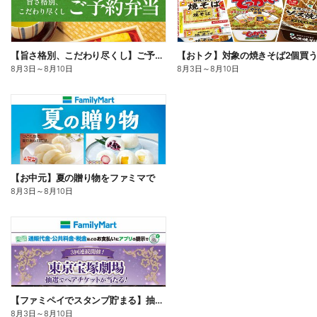
【旨さ格別、こだわり尽くし】ご予約弁当
8月3日
～
8月10日
8月3日
～
8月10日
【お中元】夏の贈り物をファミマで
8月3日
～
8月10日
【ファミペイでスタンプ貯まる】抽選でペアチケットが当たる!
8月3日
～
8月10日