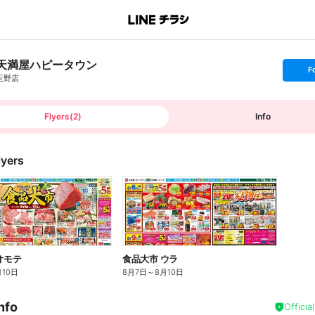
天満屋ハピータウン
s
F
e
玉野店
t
f
o
l
l
Flyers
(
2
)
Info
o
w
lyers
オモテ
食品大市 ウラ
月10日
8月7日
～
8月10日
nfo
Officia