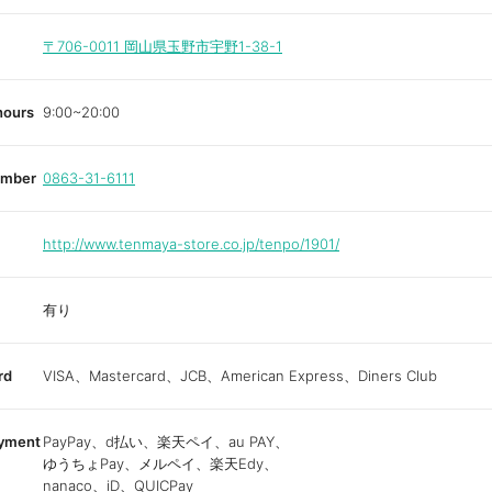
〒706-0011
岡山県玉野市宇野1-38-1
hours
9:00~20:00
umber
0863-31-6111
http://www.tenmaya-store.co.jp/tenpo/1901/
有り
rd
VISA、Mastercard、JCB、American Express、Diners Club
ayment
PayPay、d払い、楽天ペイ、au PAY、
ゆうちょPay、メルペイ、楽天Edy、
nanaco、iD、QUICPay