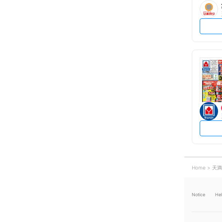
Home
天満
Notice
He