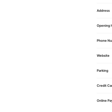
Address
Opening 
Phone N
Website
Parking
Credit Ca
Online P