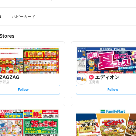
d
ハピーカード
Stores
ZAGZAG
エディオン
宇野店
玉野店
s
s
Follow
Follow
e
e
t
t
f
f
o
o
l
l
l
l
o
o
w
w