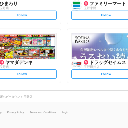
ひまわり
ファミリーマート
玉野店
玉野宇野
s
s
Follow
Follow
e
e
t
t
f
f
o
o
l
l
l
l
o
o
w
w
ヤマダデンキ
ドラッグセイムス
玉野店
玉野田井店
s
s
Follow
Follow
e
e
t
t
f
f
o
o
l
l
l
l
o
o
屋ハピータウン
玉野店
w
w
lp
Privacy Policy
Terms and Conditions
Login