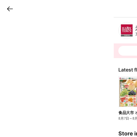
LINEチラシ
B
r
a
n
c
h
T
o
p
Latest f
食品大市 
8月7日
～
8
Store i