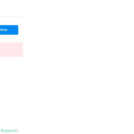
ollow
l Account