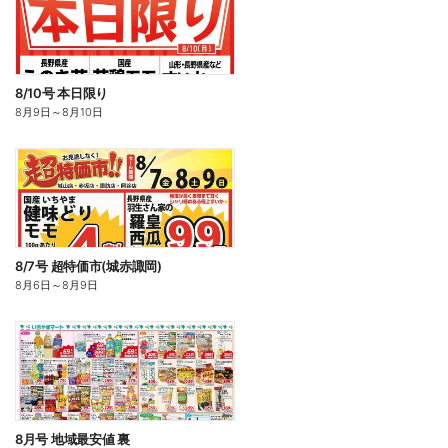
8/10号 本日限り
8月9日
～
8月10日
8/7号 超特価市(城赤諏岡)
8月6日
～
8月9日
8月号 地域最安値 裏