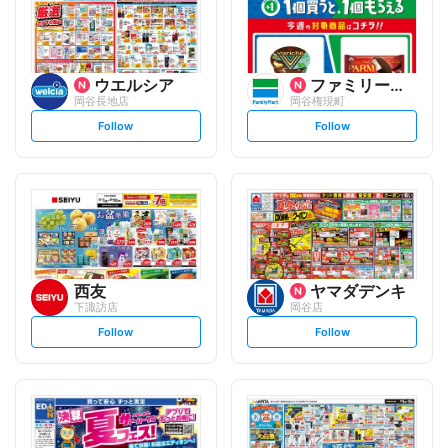
ウエルシア
ファミリーマート
岡谷長地店
岡谷権現町
s
s
Follow
Follow
e
e
t
t
f
f
o
o
l
l
l
l
o
o
w
w
西友
ヤマダデンキ
下諏訪店
岡谷店
s
s
Follow
Follow
e
e
t
t
f
f
o
o
l
l
l
l
o
o
w
w