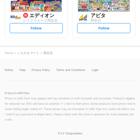
エディオン
アピタ
レイクウォーク岡谷店
岡谷店
s
s
Follow
Follow
e
e
t
t
f
f
o
o
l
l
l
l
o
o
Home
いちやまマート
岡谷店
w
w
Notice
Help
Privacy Policy
Terms and Conditions
Login
Prices in LINE Flyer
Prices in LINE Flyer may appear with tax included or both included and excluded. Products eligible
for reduced tax (8%) will have an asterisk (＊) next to their price. Some products have prices that in
clude trailing digits below ¥1. These prices may be truncated in LINE Flyer but could still affect you
r total if you purchase multiple items. Please check with the store in question for more detailed pric
e info.
©
LY Corporation