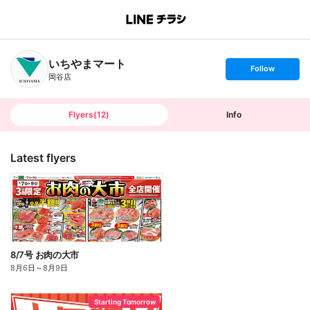
B
r
a
n
いちやまマート
c
s
Follow
h
e
岡谷店
T
t
o
f
p
o
l
l
Flyers
(
12
)
Info
o
w
Latest flyers
8/7号 お肉の大市
8月6日
～
8月9日
Starting Tomorrow