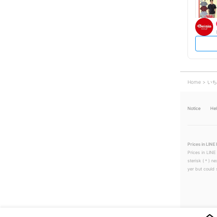
Home
いち
Notice
He
Prices in LINE 
Prices in LINE
sterisk (＊) ne
yer but could s