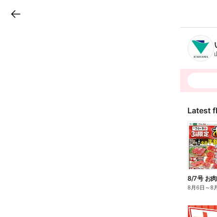
LINEチラシ
B
r
a
n
c
h
T
o
p
Latest f
8/7号 お
8月6日
～
8