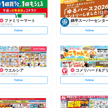
ファミリーマート
綿半スーパーセンタ
山梨市駅前
万力店
s
s
Follow
Follow
e
e
t
t
f
f
o
o
l
l
l
l
o
o
End Today
w
w
ウエルシア
コメリハード&グ
山梨七日市場店
山梨万力店
s
s
Follow
Follow
e
e
t
t
f
f
o
o
l
l
l
l
o
o
w
w