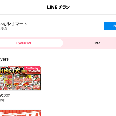
いちやまマート
s
F
e
山梨店
t
f
o
l
l
Flyers
(
12
)
Info
o
w
lyers
End Today
肉の大市
月9日