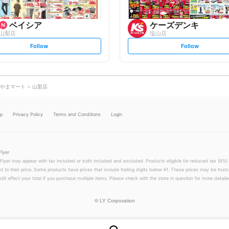
ベイシア
ケーズデンキ
山梨店
塩山店
s
s
Follow
Follow
e
e
t
t
f
f
o
o
l
l
l
l
o
o
やまマート
山梨店
w
w
lp
Privacy Policy
Terms and Conditions
Login
Flyer
 Flyer may appear with tax included or both included and excluded. Products eligible for reduced tax (8%) 
xt to their price. Some products have prices that include trailing digits below ¥1. These prices may be trunc
till affect your total if you purchase multiple items. Please check with the store in question for more detailed
©
LY Corporation