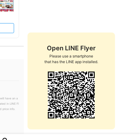
Open LINE Flyer
Please use a smartphone

that has the LINE app installed.
will have an a
ated in LINE Fl
 price info.