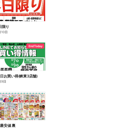
本日限り
月10日
End Today
土日お買い得(峡東3店舗)
月9日
域最安値 裏