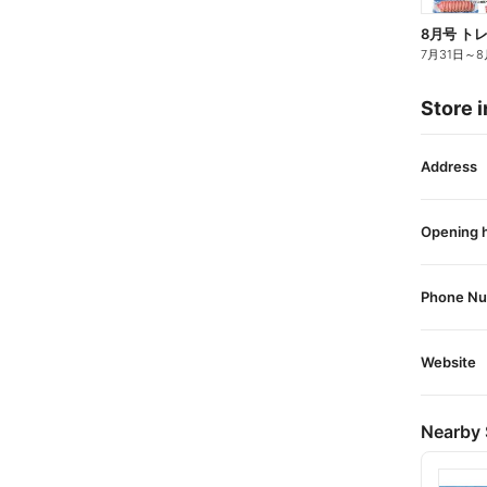
8月号 ト
7月31日
～
8
Store i
Address
Opening 
Phone N
Website
Nearby 