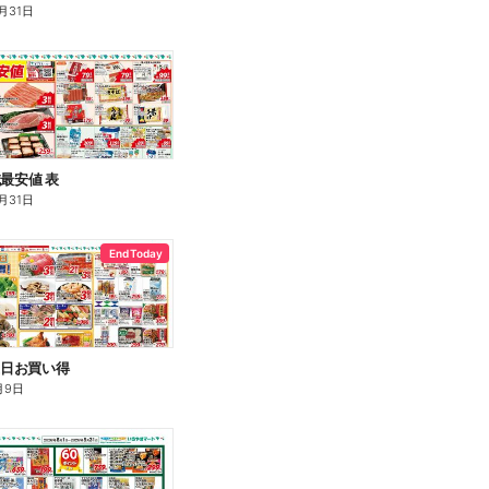
月31日
域最安値 表
月31日
End Today
金土日お買い得
月9日