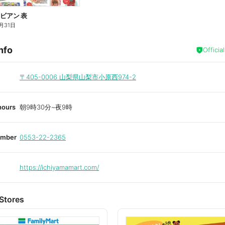
レビアン 表
月31日
nfo
Officia
〒405-0006
山梨県山梨市小原西974-2
hours
朝9時30分~夜9時
umber
0553-22-2365
https://ichiyamamart.com/
Stores