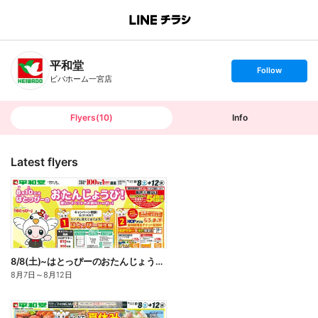
B
r
a
n
平和堂
c
s
Follow
h
e
ビバホーム一宮店
T
t
o
f
p
o
l
l
Flyers
(
10
)
Info
o
w
Latest flyers
8/8(土)~はとっぴーのおたんじょうび【表面】
8月7日
～
8月12日