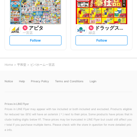
o
o
w
w
アピタ
ドラッグスギヤマ
一宮店
緑店
s
s
Follow
Follow
e
e
t
t
f
f
o
o
l
l
l
l
o
o
Home
平和堂
ビバホーム一宮店
w
w
Notice
Help
Privacy Policy
Terms and Conditions
Login
Prices in LINE Flyer
Prices in LINE Flyer may appear with tax included or both included and excluded. Products eligible
for reduced tax (8%) will have an asterisk (＊) next to their price. Some products have prices that in
clude trailing digits below ¥1. These prices may be truncated in LINE Flyer but could still affect you
r total if you purchase multiple items. Please check with the store in question for more detailed pric
e info.