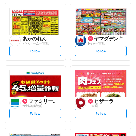
あかのれん
ヤマダデンキ
ビバホーム一宮店
New一宮店
s
s
Follow
Follow
e
e
t
t
f
f
o
o
l
l
l
l
o
o
w
w
ファミリーマート
ピザーラ
大雄会病院前
一宮店
s
s
Follow
Follow
e
e
t
t
f
f
o
o
l
l
l
l