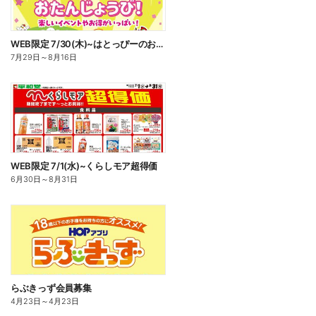
WEB限定 7/30(木)~はとっぴーのおたんじょうび
7月29日
～
8月16日
WEB限定 7/1(水)~くらしモア超得価
6月30日
～
8月31日
らぶきっず会員募集
4月23日
～
4月23日