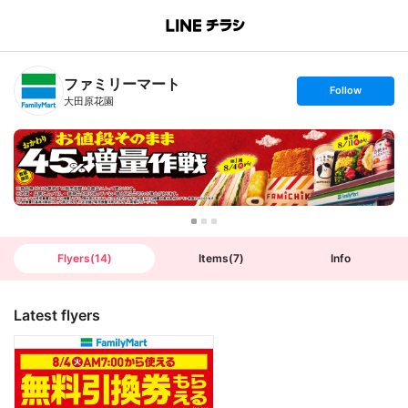
B
r
a
n
ファミリーマート
c
s
Follow
h
e
大田原花園
T
t
o
f
p
o
l
l
o
w
Flyers
(
14
)
Items
(
7
)
Info
Latest flyers