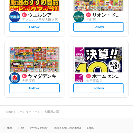
ウエルシア
リオン・ドール
アクロスプラザ大田原店
元町店
s
s
Follow
Follow
e
e
t
t
f
f
o
o
l
l
l
l
o
o
w
w
ヤマダデンキ
ホームセンターカンセキ
大田原店
大田原南店
s
s
Follow
Follow
e
e
t
t
f
f
o
o
l
l
l
l
o
o
Home
ファミリーマート
大田原花園
w
w
Notice
Help
Privacy Policy
Terms and Conditions
Login