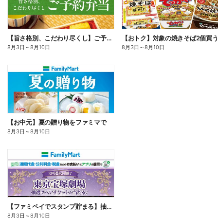
【旨さ格別、こだわり尽くし】ご予約弁当
8月3日
～
8月10日
8月3日
～
8月10日
【お中元】夏の贈り物をファミマで
8月3日
～
8月10日
【ファミペイでスタンプ貯まる】抽選でペアチケットが当たる!
8月3日
～
8月10日