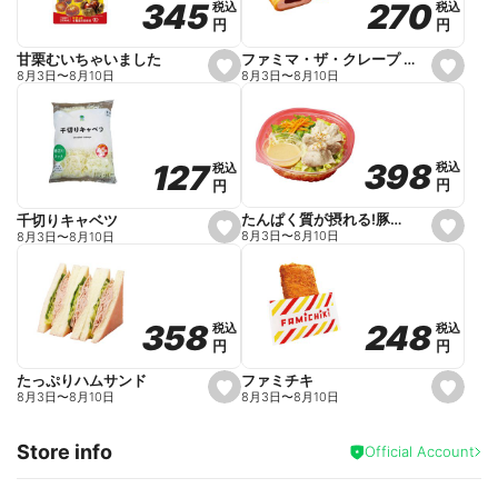
270
270
345
345
税込
税込
税込
税込
r
円
円
円
円
i
t
e
ファミマ・ザ・クレープ 生チョコ
甘栗むいちゃいました
s
s
8月3日
〜
8月10日
8月3日
〜
8月10日
e
e
t
t
f
f
a
a
v
v
o
o
398
398
127
127
税込
税込
税込
税込
r
r
円
円
円
円
i
i
t
t
e
e
たんぱく質が摂れる!豚しゃぶのパスタサラダ
千切りキャベツ
s
s
8月3日
〜
8月10日
8月3日
〜
8月10日
e
e
t
t
f
f
a
a
v
v
o
o
248
248
358
358
税込
税込
税込
税込
r
r
円
円
円
円
i
i
t
t
e
e
ファミチキ
たっぷりハムサンド
s
s
8月3日
〜
8月10日
8月3日
〜
8月10日
e
e
t
t
f
f
Store info
a
a
Official Account
v
v
o
o
r
r