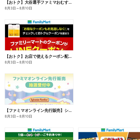
【おトク】大谷選手ファミマおむすび割
8月3日
～
8月10日
【おトク】お店で使えるクーポン配信中
8月3日
～
8月10日
【ファミマオンライン先行販売】シルバニアファミリー
8月3日
～
8月10日