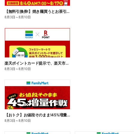
【無料引換券!】焼き麺買うとお茶引換券貰える!
8月3日
～
8月10日
楽天ポイントカード提示で、楽天市場でのお買い物がおトクに!
8月3日
～
8月10日
【おトク】お値段そのまま!45%増量作戦!
8月3日
～
8月10日