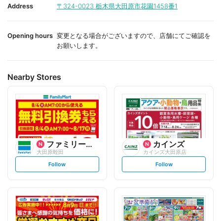
i
i
Address
〒324-0023
栃木県大田原市花園1458番1
t
t
e
e
Opening hours
変更となる場合がございますので、店舗にてご確認を
お願いします。
Nearby Stores
ファミリーマート
カインズ
大田原蛭田
カインズ大田原店
s
s
Follow
Follow
e
e
t
t
f
f
o
o
l
l
l
l
o
o
w
w