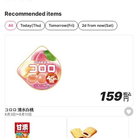
Recommended items
All
Today(Thu)
Tomorrow(Fri)
2d from now(Sat)
159
159
税込
税込
円
円
コロロ 清水白桃
s
8月3日
〜
8月10日
e
t
f
a
v
o