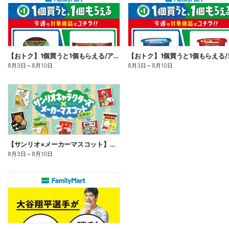
【おトク】1個買うと1個もらえる/アイス
8月3日
～
8月10日
8月3日
～
8月10日
【サンリオ×メーカーマスコット】オリジナルグッズ貰える!
8月3日
～
8月10日