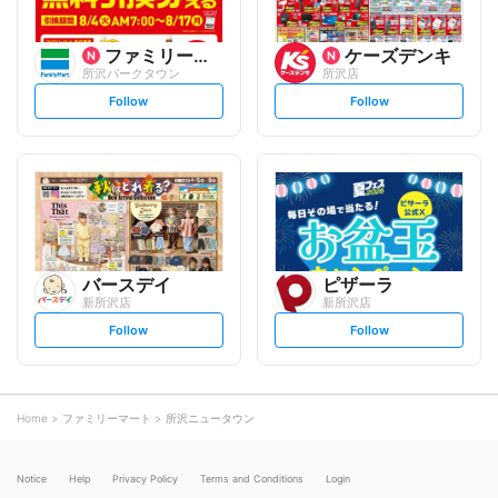
ファミリーマート
ケーズデンキ
所沢パークタウン
所沢店
s
s
Follow
Follow
e
e
t
t
f
f
o
o
l
l
l
l
o
o
w
w
バースデイ
ピザーラ
新所沢店
新所沢店
s
s
Follow
Follow
e
e
t
t
f
f
o
o
l
l
l
l
o
o
Home
ファミリーマート
所沢ニュータウン
w
w
Notice
Help
Privacy Policy
Terms and Conditions
Login