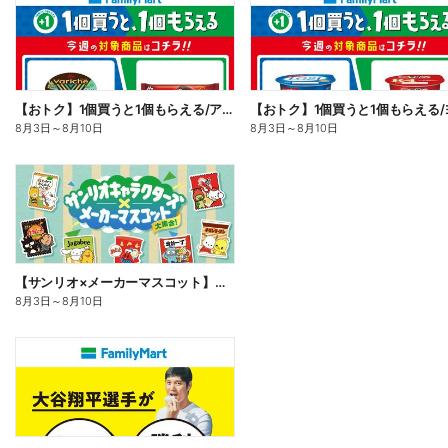
【おトク】1個買うと1個もらえる/アイス
8月3日
～
8月10日
8月3日
～
8月10日
【サンリオ×メーカーマスコット】オリジナルグッズ貰える!
8月3日
～
8月10日