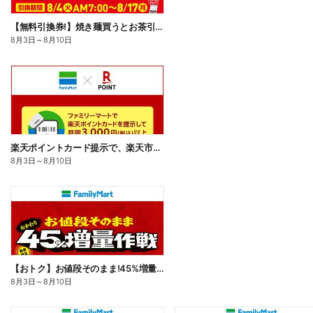
【無料引換券!】焼き麺買うとお茶引換券貰える!
8月3日
～
8月10日
楽天ポイントカード提示で、楽天市場でのお買い物がおトクに!
8月3日
～
8月10日
【おトク】お値段そのまま!45%増量作戦!
8月3日
～
8月10日