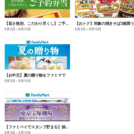
【旨さ格別、こだわり尽くし】ご予約弁当
8月3日
～
8月10日
8月3日
～
8月10日
【お中元】夏の贈り物をファミマで
8月3日
～
8月10日
【ファミペイでスタンプ貯まる】抽選でペアチケットが当たる!
8月3日
～
8月10日