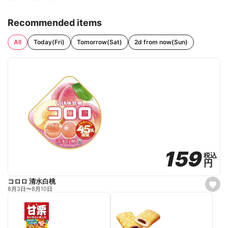
Recommended items
All
Today(Fri)
Tomorrow(Sat)
2d from now(Sun)
159
159
税込
税込
円
円
コロロ 清水白桃
s
8月3日
〜
8月10日
e
t
f
a
v
o