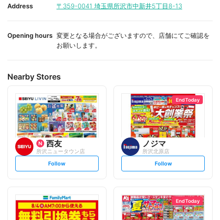
i
i
Address
〒359-0041
埼玉県所沢市中新井5丁目8-13
t
t
e
e
Opening hours
変更となる場合がございますので、店舗にてご確認を
お願いします。
Nearby Stores
End Today
西友
ノジマ
所沢ニュータウン店
所沢北原店
s
s
Follow
Follow
e
e
t
t
f
f
o
o
l
l
l
l
o
o
End Today
w
w