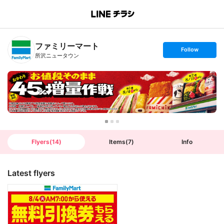
B
r
a
n
ファミリーマート
c
s
Follow
h
e
所沢ニュータウン
T
t
o
f
p
o
l
l
o
w
Flyers
(
14
)
Items
(
7
)
Info
Latest flyers