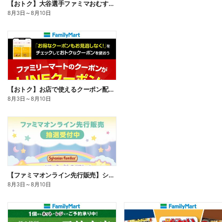
【おトク】大谷選手ファミマおむすび割
8月3日
～
8月10日
【おトク】お店で使えるクーポン配信中
8月3日
～
8月10日
【ファミマオンライン先行販売】シルバニアファミリー
8月3日
～
8月10日