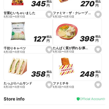
270
270
345
345
税込
税込
税込
税込
r
円
円
円
円
i
t
e
ファミマ・ザ・クレープ 生チョコ
甘栗むいちゃいました
s
s
8月3日
〜
8月10日
8月3日
〜
8月10日
e
e
t
t
f
f
a
a
v
v
o
o
398
398
127
127
税込
税込
税込
税込
r
r
円
円
円
円
i
i
t
t
e
e
たんぱく質が摂れる!豚しゃぶのパスタサラダ
千切りキャベツ
s
s
8月3日
〜
8月10日
8月3日
〜
8月10日
e
e
t
t
f
f
a
a
v
v
o
o
248
248
358
358
税込
税込
税込
税込
r
r
円
円
円
円
i
i
t
t
e
e
ファミチキ
たっぷりハムサンド
s
s
8月3日
〜
8月10日
8月3日
〜
8月10日
e
e
t
t
f
f
Store info
a
a
Official Account
v
v
o
o
r
r