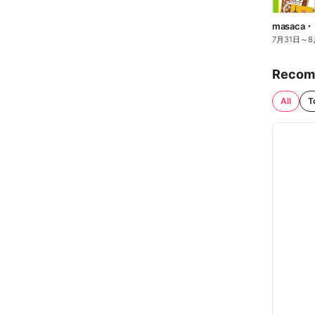
7月31日
～
8
Recom
All
T