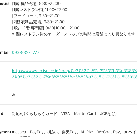
hours
[1階 食品売場] 9:30~22:00
[1階レストラン街]11:00~22:00
[フードコート]9:30~21:00
[2階 衣料品売場] 9:30~21:00
[1階・2階 専門店] 9:30(10:00)~21:00
※1階レストラン街のオーダーストップの時間は店舗により異なります
umber
093-932-5777
https://www.sunlive.co.jp/shop/%e3%82%b5%e3%83%b3%e3%83
3%96%e3%82%b7%e3%83%86%e3%82%a3%e5%b0%8f%e5%80%8
有
rd
対応可(くらしらくカード、VISA、MasterCard、JCBなど)
ayment
masaca、PayPay、d払い、楽天Pay、ALIPAY、WeChat Pay、au