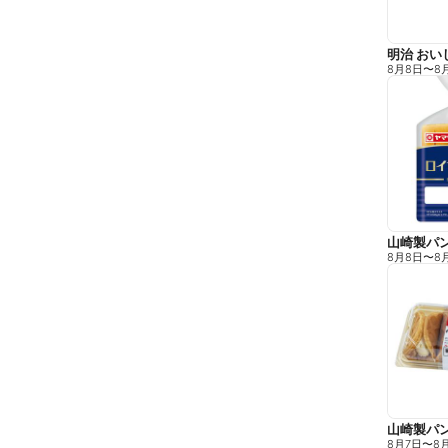
明治 おいし
8月8日
〜
8
山崎製パン
8月8日
〜
8
8月7日
〜
8