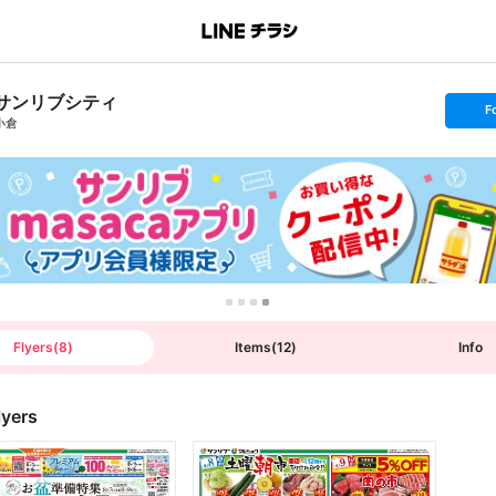
サンリブシティ
s
F
e
小倉
t
f
o
l
l
o
w
Flyers
(
8
)
Items
(
12
)
Info
lyers