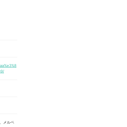
%aa%e3%8
9/
ペイ、メルペ