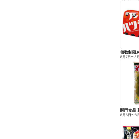
8月7日
〜
8
関門食品 花
8月6日
〜
8