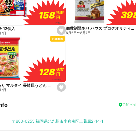
r
i
t
39
39
158
158
税抜
税抜
*
*
e
円
円
171
円
(税込)
個数制限あり ハウス プロクオリティカレー 中辛 4袋入
 12個入
s
8月6日
〜
8月7日
月7日
e
Hot Item
t
f
a
v
o
r
i
t
128
128
税抜
税抜
*
*
e
円
円
139
円
(税込)
個数制限あり マルタイ 長崎皿うどん 140g
s
月7日
e
t
f
nfo
a
Officia
v
o
r
i
〒800-0255
福岡県北九州市小倉南区上葛原2-14-1
t
e