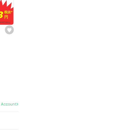
r
i
t
8
8
税抜
税抜
*
*
e
円
円
430
円
(税込)
s
e
t
f
a
v
o
r
i
t
e
l Account