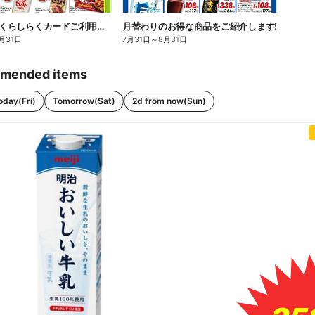
masaca・くらしらくカードご利用・ご提示でポイントゲット!
月替わりのお得な商品をご紹介します!
月31日
7月31日
～
8月31日
mended items
oday(Fri)
Tomorrow(Sat)
2d from now(Sun)