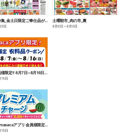
お盆準備特集_金土日限定ご奉仕品がお買得!_表
土曜朝市_肉の市_裏
月9日
8月6日
～
8月9日
アプリ会員様限定!! 8月7日~8月16日衣料品もぎりクーポン配信中!!
月16日
masaca・masacaアプリ 会員様限定!プレミアムチャージキャンペーン!
月16日