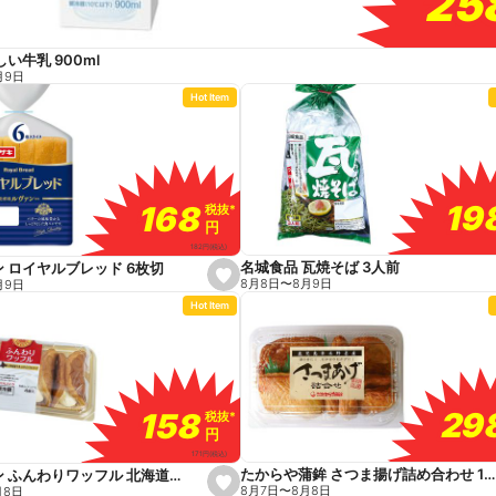
25
25
い牛乳 900ml
月9日
Hot Item
19
19
168
168
税抜
税抜
*
*
円
円
182
円
(税込)
名城食品 瓦焼そば 3人前
 ロイヤルブレッド 6枚切
s
8月8日
〜
8月9日
月9日
e
Hot Item
t
f
a
v
o
r
i
t
29
29
158
158
税抜
税抜
*
*
e
円
円
171
円
(税込)
たからや蒲鉾 さつま揚げ詰め合わせ 10枚入
山崎製パン ふんわりワッフル 北海道産牛乳入り 4個入
s
8月7日
〜
8月8日
月8日