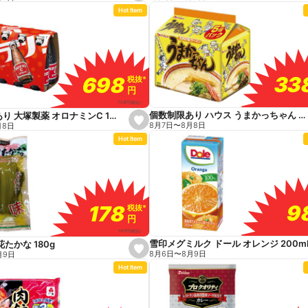
e
Hot Item
t
f
a
v
o
r
i
t
33
33
698
698
税抜
税抜
*
*
e
円
円
754
円
(税込)
個数制限あり ハウス うまかっちゃん 5食入
個数制限あり 大塚製薬 オロナミンC 10本入
s
8月7日
〜
8月8日
月8日
e
Hot Item
t
f
a
v
o
r
i
t
9
9
178
178
税抜
税抜
*
*
e
円
円
193
円
(税込)
雪印メグミルク ドール オレンジ 200m
たかな 180g
s
8月6日
〜
8月9日
月9日
e
Hot Item
t
f
a
v
o