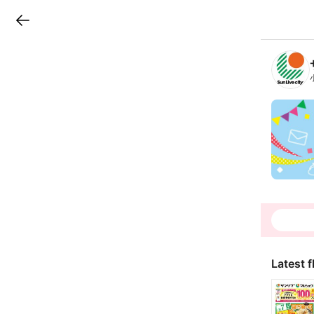
LINEチラシ
B
r
a
n
c
h
T
o
p
Latest f