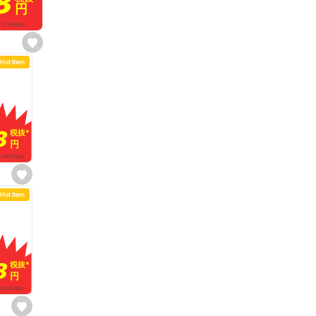
8
8
円
円
279
円
(税込)
s
e
Hot Item
t
f
a
v
o
r
i
t
8
8
税抜
税抜
*
*
e
円
円
214
円
(税込)
s
e
Hot Item
t
f
a
v
o
r
i
t
8
8
税抜
税抜
*
*
e
円
円
322
円
(税込)
s