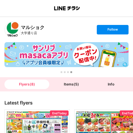
B
r
a
n
マルショク
c
s
Follow
h
e
大学通り店
T
t
o
f
p
o
l
l
o
w
Flyers
(
8
)
Items
(
5
)
Info
Latest flyers
End Today
End To