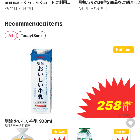
masaca・くらしらくカードご利用・ご提示でポイントゲット!
月替わりのお得な商品をご紹介しま
7月31日
～
8月31日
7月31日
～
8月31日
Recommended items
All
Today(Sun)
Hot Item
258
258
税抜
税抜
*
*
円
円
279
円
(税込)
明治 おいしい牛乳 900ml
s
8月8日
〜
8月9日
e
Hot Item
Hot Item
t
f