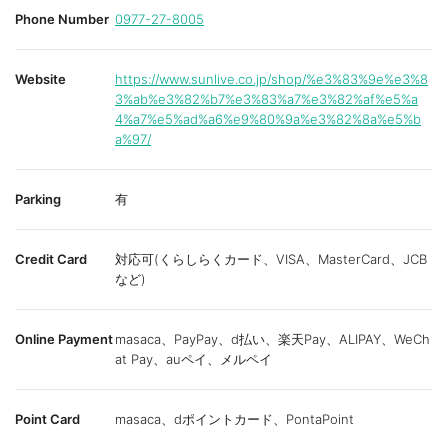
Phone Number
0977-27-8005
Website
https://www.sunlive.co.jp/shop/%e3%83%9e%e3%8
3%ab%e3%82%b7%e3%83%a7%e3%82%af%e5%a
4%a7%e5%ad%a6%e9%80%9a%e3%82%8a%e5%b
a%97/
Parking
有
Credit Card
対応可(くらしらくカード、VISA、MasterCard、JCB
など)
Online Payment
masaca、PayPay、d払い、楽天Pay、ALIPAY、WeCh
at Pay、auペイ、メルペイ
Point Card
masaca、dポイントカード、PontaPoint