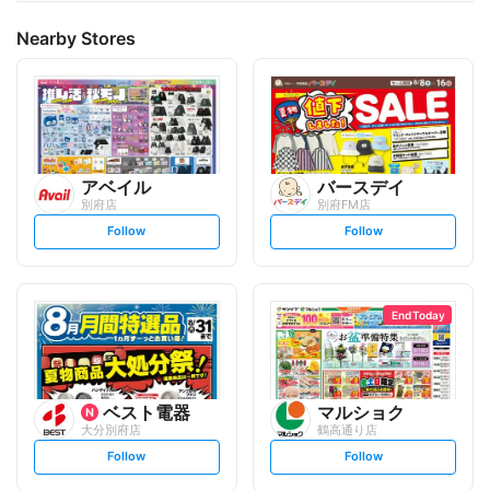
Nearby Stores
アベイル
バースデイ
別府店
別府FM店
s
s
Follow
Follow
e
e
t
t
f
f
o
o
l
l
l
l
o
o
End Today
w
w
ベスト電器
マルショク
大分別府店
鶴高通り店
s
s
Follow
Follow
e
e
t
t