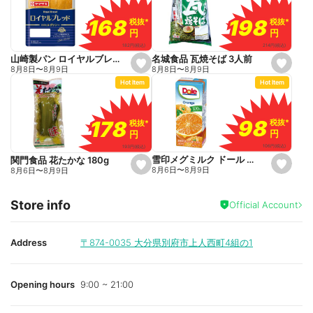
a
v
o
198
198
168
168
税抜
税抜
*
*
税抜
税抜
*
*
r
円
円
円
円
i
t
214
円
(税込)
182
円
(税込)
e
名城食品 瓦焼そば 3人前
山崎製パン ロイヤルブレッド 6枚切
s
s
8月8日
〜
8月9日
8月8日
〜
8月9日
e
e
Hot Item
Hot Item
t
t
f
f
a
a
v
v
o
o
98
98
178
178
税抜
税抜
*
*
税抜
税抜
*
*
r
r
円
円
円
円
i
i
t
t
106
円
(税込)
193
円
(税込)
e
e
雪印メグミルク ドール オレンジ 200ml
関門食品 花たかな 180g
s
s
8月6日
〜
8月9日
8月6日
〜
8月9日
e
e
t
t
f
f
Store info
a
a
Official Account
v
v
o
o
r
r
i
i
Address
〒874-0035
大分県別府市上人西町4組の1
t
t
e
e
Opening hours
9:00 ~ 21:00