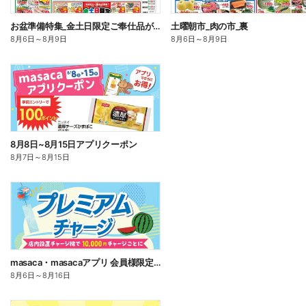
お盆準備特集_金土日限定ご奉仕品がお買得!_表
土曜朝市_肉の市_裏
8月6日
～
8月9日
8月6日
～
8月9日
8月8日~8月15日アプリクーポン
8月7日
～
8月15日
masaca・masacaアプリ 会員様限定!プレミアムチャージキャンペーン!
8月6日
～
8月16日