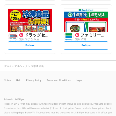
f
f
o
o
l
l
l
l
o
o
w
w
ドラッグセイムス
ファミリーマート
別府やまなみ店
別府汐見
s
s
Follow
Follow
e
e
t
t
f
f
o
o
l
l
l
l
o
o
Home
マルショク
大学通り店
w
w
Notice
Help
Privacy Policy
Terms and Conditions
Login
Prices in LINE Flyer
Prices in LINE Flyer may appear with tax included or both included and excluded. Products eligible
for reduced tax (8%) will have an asterisk (＊) next to their price. Some products have prices that in
clude trailing digits below ¥1. These prices may be truncated in LINE Flyer but could still affect you