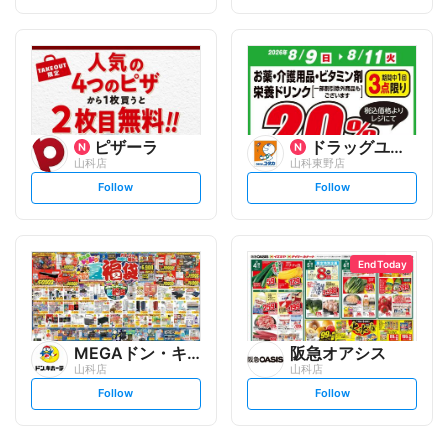
t
t
f
f
o
o
l
l
l
l
o
o
w
w
ピザーラ
ドラッグユタカ
山科店
山科東野店
s
s
Follow
Follow
e
e
t
t
f
f
o
o
l
l
l
l
o
o
End Today
w
w
MEGAドン・キホーテ
阪急オアシス
山科店
山科店
s
s
Follow
Follow
e
e
t
t
f
f
o
o
l
l