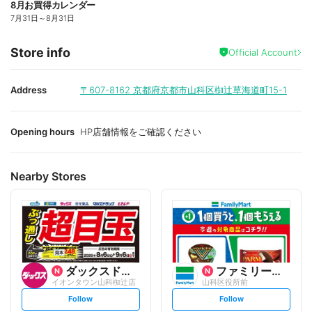
8月お買得カレンダー
7月31日
～
8月31日
Store info
Official Account
Address
〒607-8162
京都府京都市山科区椥辻草海道町15-1
Opening hours
HP店舗情報をご確認ください
Nearby Stores
ダックスドラッグ
ファミリーマート
イオンタウン山科椥辻店
山科区役所前
s
s
Follow
Follow
e
e