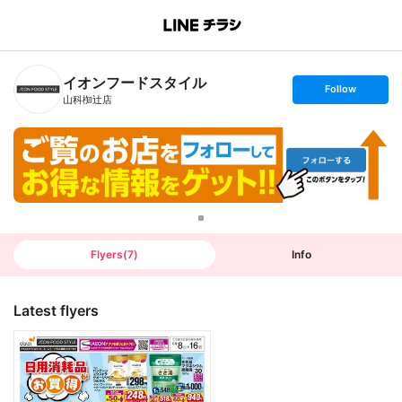
B
r
a
n
イオンフードスタイル
c
s
Follow
h
e
山科椥辻店
T
t
o
f
p
o
l
l
o
w
Flyers
(
7
)
Info
Latest flyers