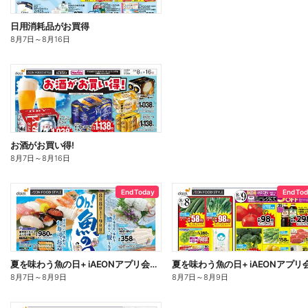
日用消耗品がお買得
8月7日
～
8月16日
お酒がお買い得!
8月7日
～
8月16日
End Today
End To
夏を味わう魚の日+ iAEONアプリ会員さま限定割引実施:オモテ
8月7日
～
8月9日
8月7日
～
8月9日