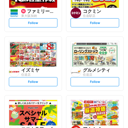
ファミリーマート
コクミン
東大阪加納
住道駅店
s
s
Follow
Follow
e
e
t
t
f
f
o
o
l
l
l
l
o
o
w
w
イズミヤ
グルメシティ
住道店
住道店
s
s
Follow
Follow
e
e
t
t
f
f
o
o
l
l
l
l
o
o
w
w