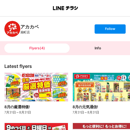
B
r
a
n
アカカベ
c
s
Follow
h
e
扇町店
T
t
o
f
p
o
l
l
Flyers
(
4
)
Info
o
w
Latest flyers
8月の厳選特価!
8月の元気通信!
7月31日
～
8月31日
7月31日
～
8月31日