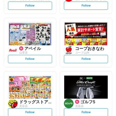
s
s
Follow
Follow
e
e
t
t
f
f
o
o
l
l
l
l
o
o
w
w
アベイル
コープおきなわ
山里店
コープ山内
s
s
Follow
Follow
e
e
t
t
f
f
o
o
l
l
l
l
o
o
w
w
ドラッグストアモリ
ゴルフ5
北谷店
北谷店
s
s
Follow
Follow
e
e