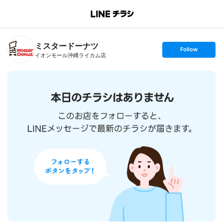
B
r
a
n
ミスタードーナツ
c
s
Follow
h
e
イオンモール沖縄ライカム店
T
t
o
f
p
o
l
l
o
w