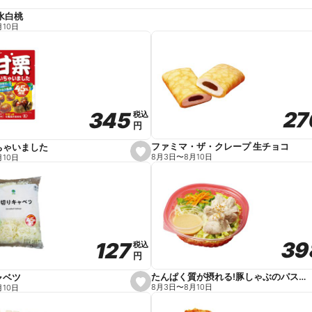
水白桃
月10日
27
27
345
345
税込
税込
円
円
ファミマ・ザ・クレープ 生チョコ
ちゃいました
s
8月3日
〜
8月10日
月10日
e
t
f
a
v
o
r
i
t
39
39
127
127
e
税込
税込
円
円
たんぱく質が摂れる!豚しゃぶのパスタサラダ
ャベツ
s
8月3日
〜
8月10日
月10日
e
t
f