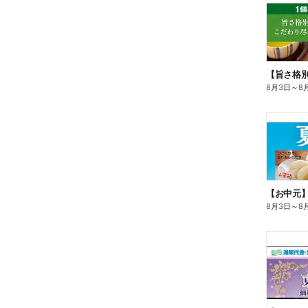
8月3日
～
8
【お中元
8月3日
～
8