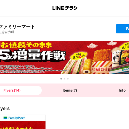
ファミリーマート
s
F
e
防府自力町
t
f
o
l
l
o
w
Flyers
(
14
)
Items
(
7
)
Info
lyers