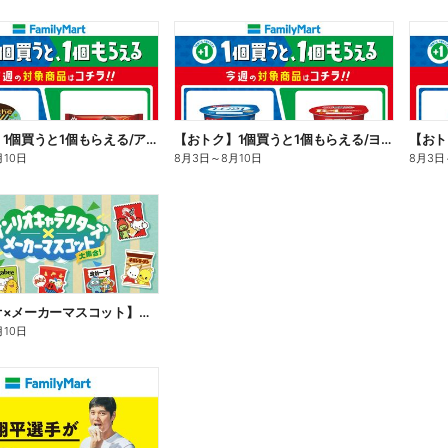
【おトク】1個買うと1個もらえる/アイス
【おトク】1個買うと1個もらえる/ヨーグルト
【おト
月10日
8月3日
～
8月10日
8月3日
【サンリオ×メーカーマスコット】オリジナルグッズ貰える!
月10日