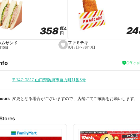
a
v
o
r
i
t
24
24
358
358
e
税込
税込
円
円
ファミチキ
ハムサンド
s
8月3日
〜
8月10日
月10日
e
t
f
nfo
a
Officia
v
o
r
i
〒747-0817
山口県防府市自力町11番5号
t
e
hours
変更となる場合がございますので、店舗にてご確認をお願いします。
Stores