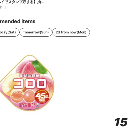
【ファミペイでスタンプ貯まる】抽選でペアチケットが当たる!
月10日
mended items
oday(Sat)
Tomorrow(Sun)
2d from now(Mon)
1
1