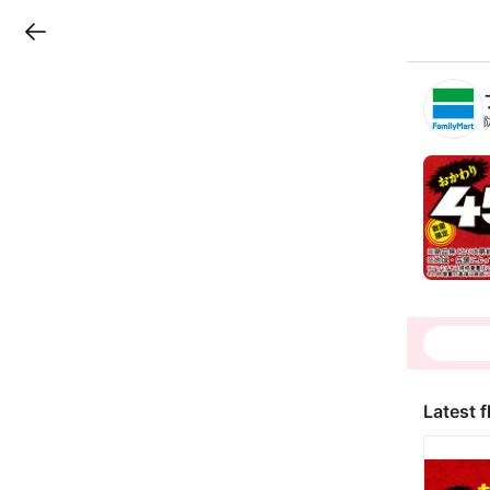
LINEチラシ
B
r
a
n
c
h
T
o
p
Latest f