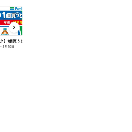
t
x
e
n
ク】1個買うと1個もらえる/麦茶
～
8月10日