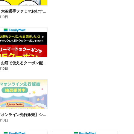
【おトク】大谷選手ファミマおむすび割
月10日
【おトク】お店で使えるクーポン配信中
月10日
【ファミマオンライン先行販売】シルバニアファミリー
月10日