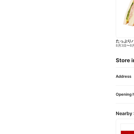
たっぷり
8月3日
〜
8
Store i
Address
Opening 
Nearby 