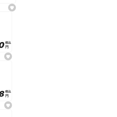
s
e
t
f
a
v
o
r
i
t
0
0
税込
税込
e
円
円
s
e
t
f
a
v
o
r
i
t
8
8
e
税込
税込
円
円
s
e
t
f