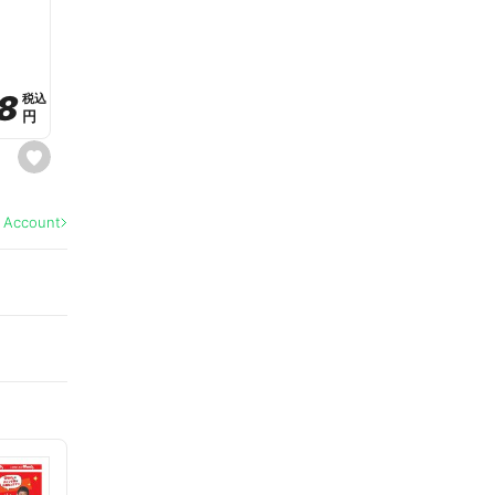
a
v
o
r
i
t
8
8
e
税込
税込
円
円
s
e
t
f
a
l Account
v
o
r
i
t
e