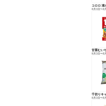
コロロ 清
8月3日
〜
8
甘栗むい
8月3日
〜
8
千切りキ
8月3日
〜
8