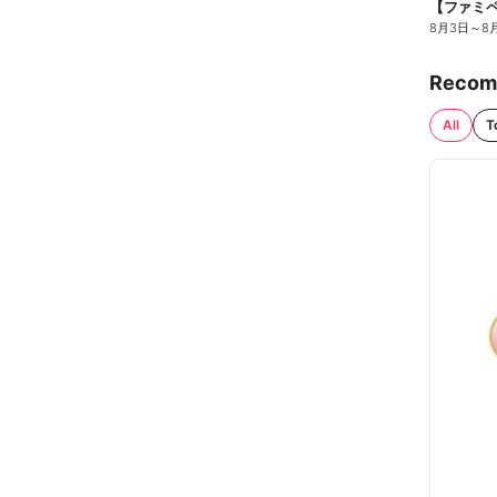
8月3日
～
8
Recom
All
T