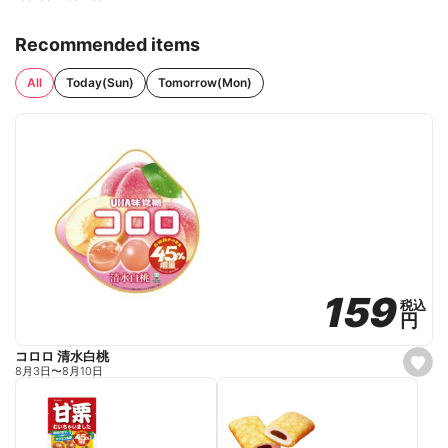
Recommended items
All
Today(Sun)
Tomorrow(Mon)
159
159
税込
税込
円
円
コロロ 清水白桃
s
8月3日
〜
8月10日
e
t
f
a
v
o