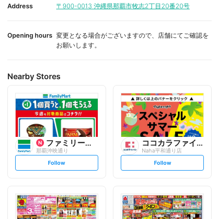
i
i
Address
〒900-0013
沖縄県那覇市牧志2丁目20番20号
t
t
e
e
Opening hours
変更となる場合がございますので、店舗にてご確認を
お願いします。
Nearby Stores
ファミリーマート
ココカラファイン
那覇沖映通り
Naha平和通り店
s
s
Follow
Follow
e
e
t
t
f
f
o
o
l
l
l
l
o
o
w
w