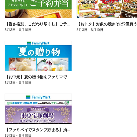
【旨さ格別、こだわり尽くし】ご予約弁当
8月3日
～
8月10日
8月3日
～
8月10日
【お中元】夏の贈り物をファミマで
8月3日
～
8月10日
【ファミペイでスタンプ貯まる】抽選でペアチケットが当たる!
8月3日
～
8月10日