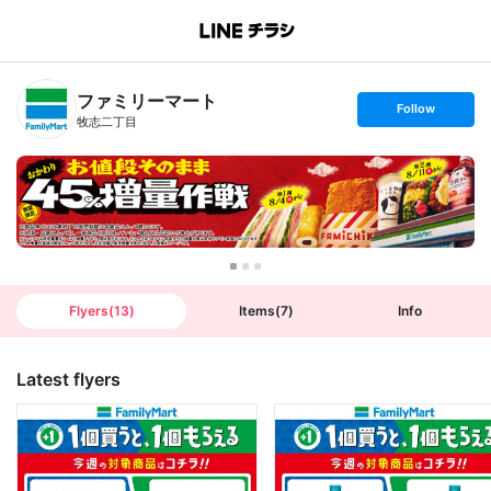
B
r
a
n
ファミリーマート
c
s
Follow
h
e
牧志二丁目
T
t
o
f
p
o
l
l
o
w
Flyers
(
13
)
Items
(
7
)
Info
Latest flyers