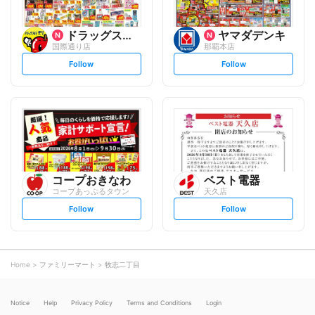
ドラッグストアモリ
ヤマダデンキ
国際通り店
那覇本店
s
s
Follow
Follow
e
e
t
t
f
f
o
o
l
l
l
l
o
o
w
w
コープおきなわ
ベスト電器
コープあっぷるタウン
天久店
s
s
Follow
Follow
e
e
t
t
f
f
o
o
l
l
l
l
o
o
Home
ファミリーマート
牧志二丁目
w
w
Notice
Help
Privacy Policy
Terms and Conditions
Login