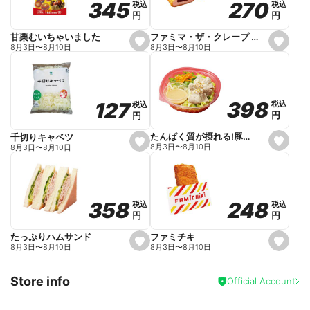
270
270
345
345
税込
税込
税込
税込
r
円
円
円
円
i
t
e
ファミマ・ザ・クレープ 生チョコ
甘栗むいちゃいました
s
s
8月3日
〜
8月10日
8月3日
〜
8月10日
e
e
t
t
f
f
a
a
v
v
o
o
398
398
127
127
税込
税込
税込
税込
r
r
円
円
円
円
i
i
t
t
e
e
たんぱく質が摂れる!豚しゃぶのパスタサラダ
千切りキャベツ
s
s
8月3日
〜
8月10日
8月3日
〜
8月10日
e
e
t
t
f
f
a
a
v
v
o
o
248
248
358
358
税込
税込
税込
税込
r
r
円
円
円
円
i
i
t
t
e
e
ファミチキ
たっぷりハムサンド
s
s
8月3日
〜
8月10日
8月3日
〜
8月10日
e
e
t
t
f
f
Store info
a
a
Official Account
v
v
o
o
r
r