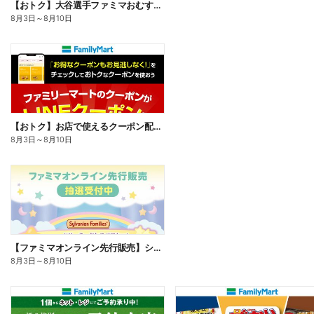
【おトク】大谷選手ファミマおむすび割
8月3日
～
8月10日
【おトク】お店で使えるクーポン配信中
8月3日
～
8月10日
【ファミマオンライン先行販売】シルバニアファミリー
8月3日
～
8月10日