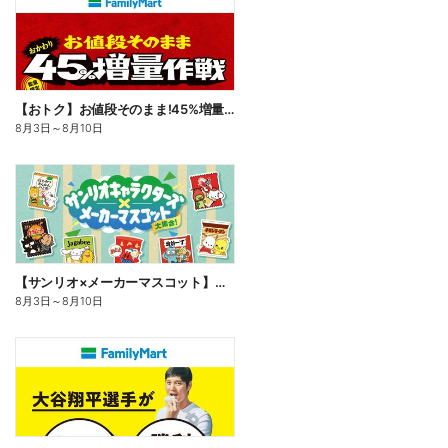
【おトク】お値段そのまま!45%増量作戦!
8月3日
～
8月10日
【サンリオ×メーカーマスコット】オリジナルグッズ貰える!
8月3日
～
8月10日