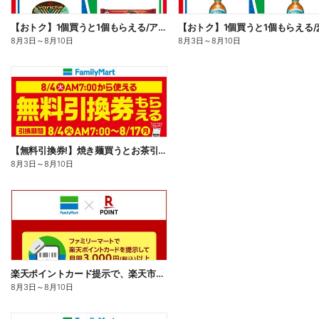
【おトク】1個買うと1個もらえる/アイス
【おトク】1個買うと1個もらえる/
8月3日
～
8月10日
8月3日
～
8月10日
【無料引換券!】焼き麺買うとお茶引換券貰える!
8月3日
～
8月10日
楽天ポイントカード提示で、楽天市場でのお買い物がおトクに!
8月3日
～
8月10日