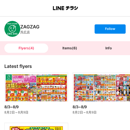
B
r
a
n
ZAGZAG
c
s
Follow
h
e
呉広店
T
t
o
f
p
o
l
l
Flyers
(
4
)
Items
(
6
)
Info
o
w
Latest flyers
8/3~8/9
8/3~8/9
8月2日
～
8月9日
8月2日
～
8月9日