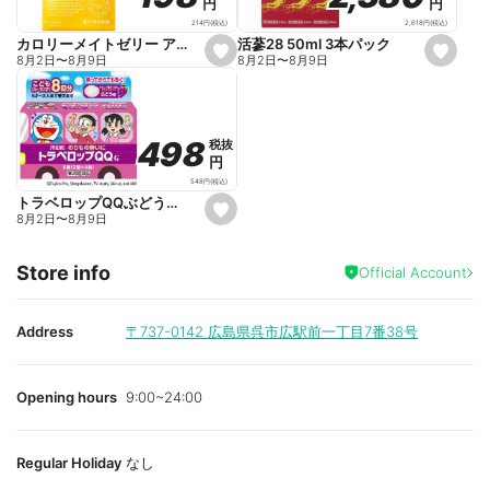
円
円
円
円
i
i
t
t
2,618
円
(税込)
214
円
(税込)
e
e
活蔘28 50ml 3本パック
カロリーメイトゼリー アップル味 215g
s
s
8月2日
〜
8月9日
8月2日
〜
8月9日
e
e
t
t
f
f
a
a
v
v
o
o
498
498
税抜
税抜
r
r
円
円
i
i
t
t
548
円
(税込)
e
e
トラベロップQQぶどう味 8錠
s
8月2日
〜
8月9日
e
t
f
Store info
a
Official Account
v
o
r
i
Address
〒737-0142
広島県呉市広駅前一丁目7番38号
t
e
Opening hours
9:00~24:00
Regular Holiday
なし