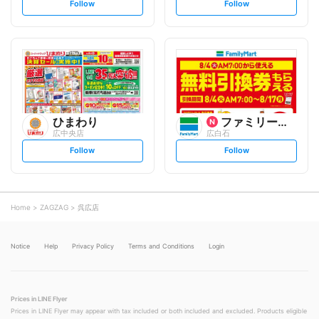
s
s
Follow
Follow
e
e
t
t
f
f
o
o
l
l
l
l
o
o
w
w
ひまわり
ファミリーマート
広中央店
広白石
s
s
Follow
Follow
e
e
t
t
f
f
o
o
l
l
l
l
o
o
Home
ZAGZAG
呉広店
w
w
Notice
Help
Privacy Policy
Terms and Conditions
Login
Prices in LINE Flyer
Prices in LINE Flyer may appear with tax included or both included and excluded. Products eligible