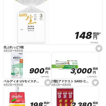
148
148
税抜
税抜
*
*
円
円
160
円
(税込)
生ぶれっど3枚
s
8月2日
〜
8月9日
e
t
f
a
v
o
3,000
3,000
900
900
税抜
税抜
税抜
税抜
r
円
円
円
円
i
t
3,300
円
(税込)
990
円
(税込)
e
[1類]アドテスト SARS-CoV-2/Flu(一般用)
ベルディオ UVモイスチャージェルN 80g
s
s
8月2日
〜
8月9日
8月2日
〜
8月9日
e
e
t
t
f
f
a
a
v
v
o
o
2,380
2,380
198
198
税抜
税抜
税抜
税抜
*
*
r
r