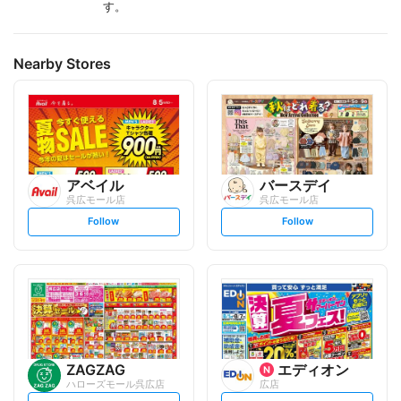
す。
Nearby Stores
アベイル
バースデイ
呉広モール店
呉広モール店
s
s
Follow
Follow
e
e
t
t
f
f
o
o
l
l
l
l
o
o
w
w
ZAGZAG
エディオン
ハローズモール呉広店
広店