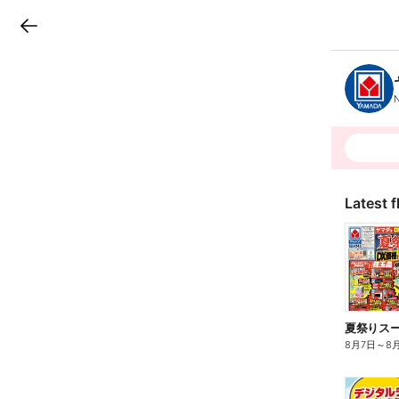
LINEチラシ
B
r
a
n
c
h
T
o
p
Latest f
夏祭りスーパ
8月7日
～
8