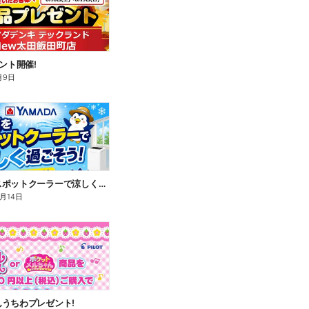
ベント開催!
月9日
暑い夏をスポットクーラーで涼しく過ごそう!
8月14日
うちわプレゼント!