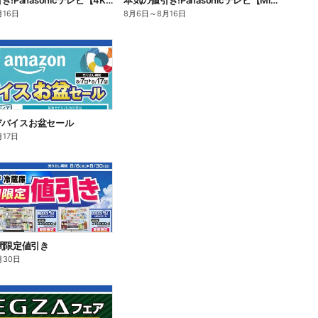
本気の値引き!Panasonicテレビ【4K有機EL】
本気の値引き!Panasonicテレビ【Mini LED 4K液晶】
月16日
8月6日
～
8月16日
n デバイスお盆セール
月17日
間限定値引き
月30日