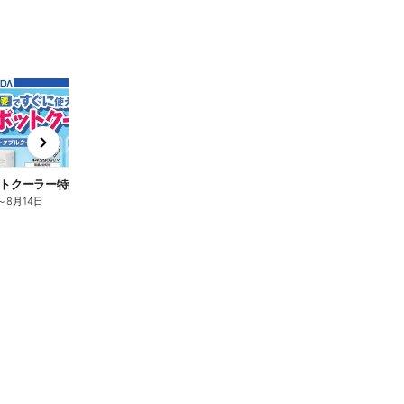
t
x
e
n
トクーラー特集
～
8月14日