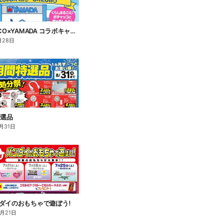
POCHACCO×YAMADA コラボキャンペーン!
月28日
特選品
月31日
ダイのおもちゃで遊ぼう!
8月21日