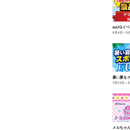
auUQイ
8月4日
～
8
7月24日
～
メルちゃん