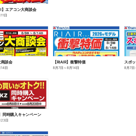
CHI】エアコン大商談会
月11日
大商談会
【RIAIR】衝撃特価
スポッ
月14日
8月7日
～
8月14日
8月7日
Z】同時購入キャンペーン
月23日