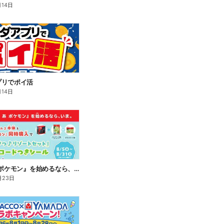
月14日
プリでポイ活
月14日
『ぽこ あ ポケモン』を始めるなら、いま。
月23日