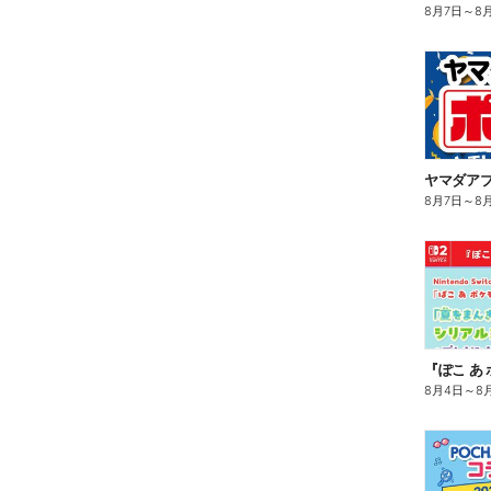
8月7日
～
8
ヤマダア
8月7日
～
8
8月4日
～
8