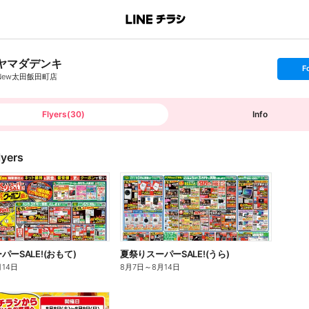
ヤマダデンキ
s
F
e
New太田飯田町店
t
f
o
l
l
Flyers
(
30
)
Info
o
w
lyers
ーSALE!(おもて)
夏祭りスーパーSALE!(うら)
月14日
8月7日
～
8月14日