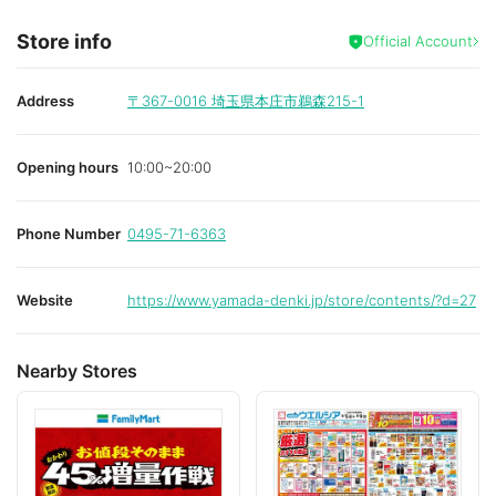
Store info
Official Account
Address
〒367-0016
埼玉県本庄市鵜森215-1
Opening hours
10:00~20:00
Phone Number
0495-71-6363
Website
https://www.yamada-denki.jp/store/contents/?d=27
Nearby Stores