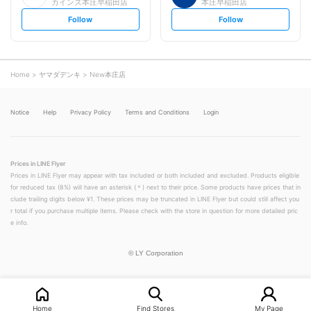
カインズ本庄早稲田店
本庄早稲田店
s
s
Follow
Follow
e
e
t
t
f
f
o
o
l
l
l
l
o
o
Home
ヤマダデンキ
New本庄店
w
w
Notice
Help
Privacy Policy
Terms and Conditions
Login
Prices in LINE Flyer
Prices in LINE Flyer may appear with tax included or both included and excluded. Products eligible
for reduced tax (8%) will have an asterisk (＊) next to their price. Some products have prices that in
clude trailing digits below ¥1. These prices may be truncated in LINE Flyer but could still affect you
r total if you purchase multiple items. Please check with the store in question for more detailed pric
e info.
©
LY Corporation
Home
Find Stores
My Page