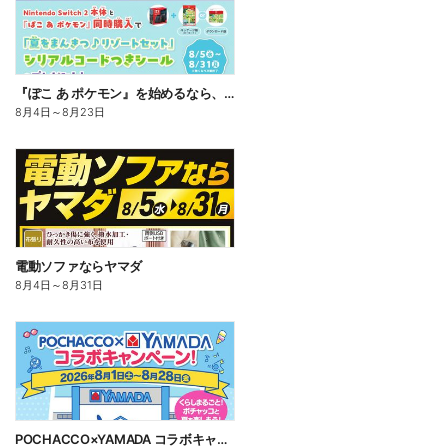
『ぽこ あ ポケモン』を始めるなら、いま。
8月4日
～
8月23日
電動ソファならヤマダ
8月4日
～
8月31日
POCHACCO×YAMADA コラボキャンペーン!