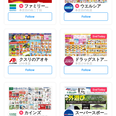
ファミリーマート
ウエルシア
本庄日の出二丁目
本庄日の出店
s
s
Follow
Follow
e
e
t
t
f
f
o
o
l
l
l
l
o
o
End Today
w
w
クスリのアオキ
ドラッグストアコスモス
けや木店
本庄けや木店
s
s
Follow
Follow
e
e
t
t
f
f
o
o
l
l
l
l
o
o
End Today
w
w
カインズ
スーパースポーツゼビオ