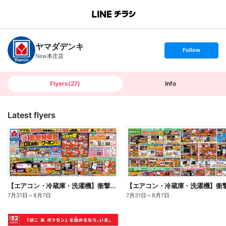
B
r
a
n
ヤマダデンキ
c
s
Follow
h
e
New本庄店
T
t
o
f
p
o
l
l
Flyers
(
27
)
Info
o
w
Latest flyers
【エアコン・冷蔵庫・洗濯機】衝撃特価祭(おもて)
7月31日
～
8月7日
7月31日
～
8月7日