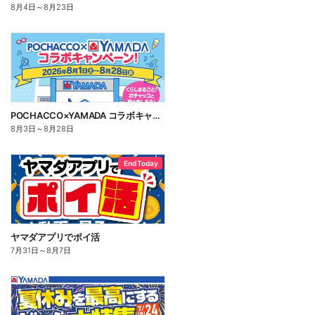
8月4日
～
8月23日
POCHACCO×YAMADA コラボキャンペーン!
8月3日
～
8月28日
End Today
ヤマダアプリでポイ活
7月31日
～
8月7日