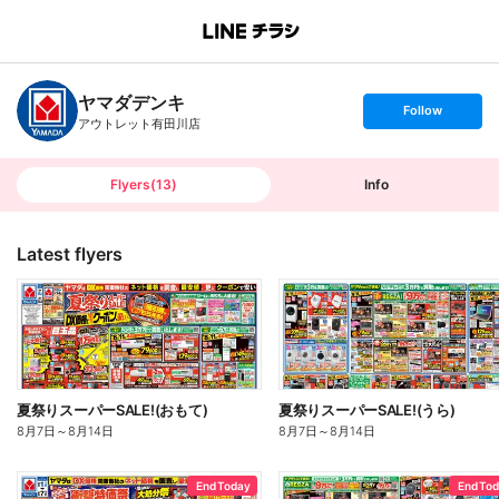
B
r
a
n
ヤマダデンキ
c
s
Follow
h
e
アウトレット有田川店
T
t
o
f
p
o
l
l
Flyers
(
13
)
Info
o
w
Latest flyers
夏祭りスーパーSALE!(おもて)
夏祭りスーパーSALE!(うら)
8月7日
～
8月14日
8月7日
～
8月14日
End Today
End To