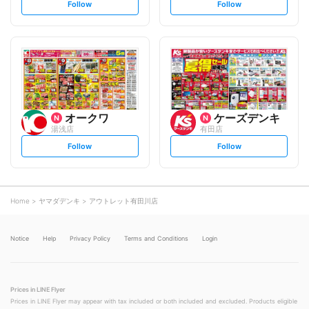
s
s
Follow
Follow
e
e
t
t
f
f
o
o
l
l
l
l
o
o
w
w
オークワ
ケーズデンキ
湯浅店
有田店
s
s
Follow
Follow
e
e
t
t
f
f
o
o
l
l
l
l
o
o
Home
ヤマダデンキ
アウトレット有田川店
w
w
Notice
Help
Privacy Policy
Terms and Conditions
Login
Prices in LINE Flyer
Prices in LINE Flyer may appear with tax included or both included and excluded. Products eligible