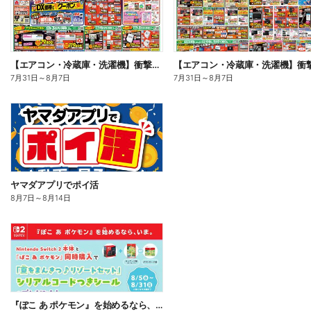
【エアコン・冷蔵庫・洗濯機】衝撃特価祭(おもて)
7月31日
～
8月7日
7月31日
～
8月7日
ヤマダアプリでポイ活
8月7日
～
8月14日
『ぽこ あ ポケモン』を始めるなら、いま。