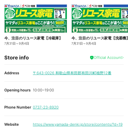
今、注目のリユース家電【冷蔵庫】
今、注目のリユース家電【洗濯機
7月31日
～
9月4日
7月31日
～
9月4日
Store info
Official Account
Address
〒643-0026
和歌山県有田郡有田川町植野12番
Opening hours
10:00~19:00
Phone Number
0737-23-8920
Website
https://www.yamada-denki.jp/store/contents/?d=19