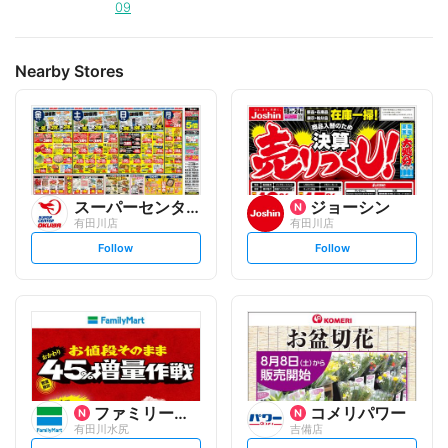
09
Nearby Stores
スーパーセンターオークワ
ジョーシン
有田川店
有田川店
s
s
Follow
Follow
e
e
t
t
f
f
o
o
l
l
l
l
o
o
w
w
ファミリーマート
コメリパワー
有田川水尻
吉備店