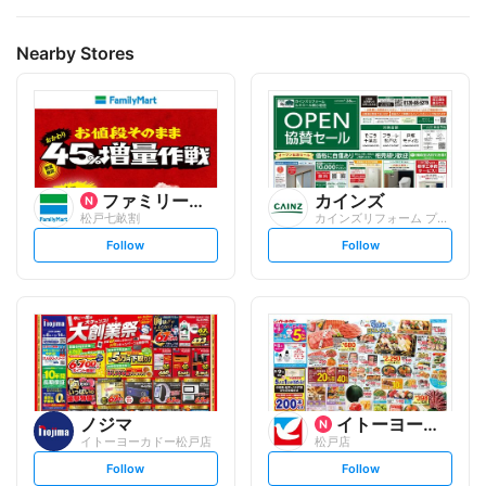
Nearby Stores
ファミリーマート
カインズ
松戸七畝割
カインズリフォーム プラーレ松戸店
s
s
Follow
Follow
e
e
t
t
f
f
o
o
l
l
l
l
o
o
w
w
ノジマ
イトーヨーカ堂
イトーヨーカドー松戸店
松戸店
s
s
Follow
Follow
e
e