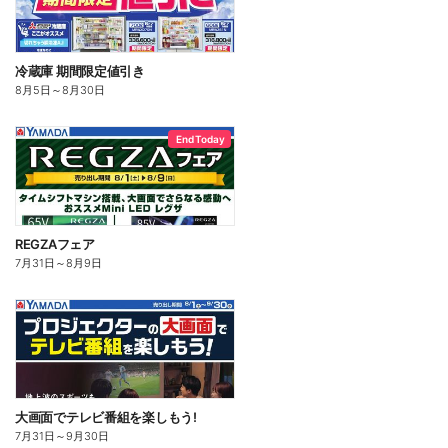
冷蔵庫 期間限定値引き
8月5日
～
8月30日
End Today
REGZAフェア
7月31日
～
8月9日
大画面でテレビ番組を楽しもう!
7月31日
～
9月30日