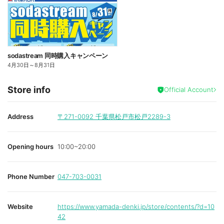
sodastream 同時購入キャンペーン
4月30日
～
8月31日
Store info
Official Account
Address
〒271-0092
千葉県松戸市松戸2289-3
Opening hours
10:00~20:00
Phone Number
047-703-0031
Website
https://www.yamada-denki.jp/store/contents/?d=10
42