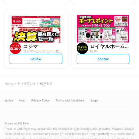
t
t
f
f
o
o
l
l
l
l
o
o
w
w
コジマ
ロイヤルホームセンター
コジマ×ビックカメラ松戸店
松戸
s
s
Follow
Follow
e
e
t
t
f
f
o
o
l
l
l
l
o
o
Home
ヤマダデンキ
松戸本店
w
w
Notice
Help
Privacy Policy
Terms and Conditions
Login
Prices in LINE Flyer
Prices in LINE Flyer may appear with tax included or both included and excluded. Products eligible
for reduced tax (8%) will have an asterisk (＊) next to their price. Some products have prices that in