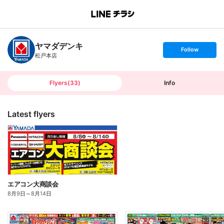
B
r
a
n
ヤマダデンキ
c
s
Follow
h
e
松戸本店
T
t
o
f
p
o
l
l
Flyers
(
33
)
Info
o
w
Latest flyers
エアコン大商談会
8月9日
～
8月14日