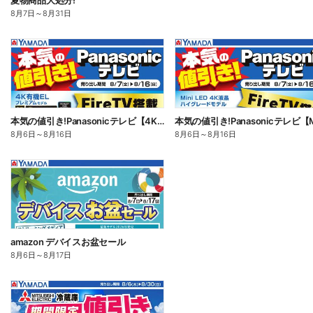
夏物商品大処分!
8月7日
～
8月31日
本気の値引き!Panasonicテレビ【4K有機EL】
8月6日
～
8月16日
8月6日
～
8月16日
amazon デバイスお盆セール
8月6日
～
8月17日