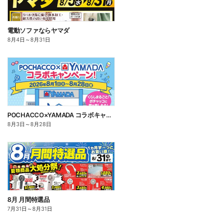
電動ソファならヤマダ
8月4日
～
8月31日
POCHACCO×YAMADA コラボキャンペーン!
8月3日
～
8月28日
8月 月間特選品
7月31日
～
8月31日