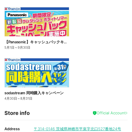
【Panasonic】キャッシュバックキャンペーン
5月1日
～
9月30日
sodastream 同時購入キャンペーン
4月30日
～
8月31日
Store info
Official Account
Address
〒314-0146
茨城県神栖市平泉字北口527番地24号