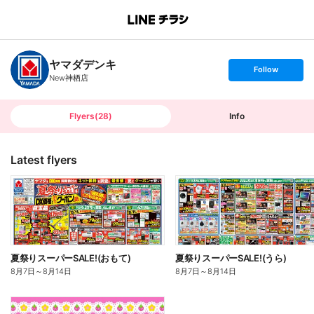
B
r
a
n
ヤマダデンキ
c
s
Follow
h
e
New神栖店
T
t
o
f
p
o
l
l
Flyers
(
28
)
Info
o
w
Latest flyers
夏祭りスーパーSALE!(おもて)
夏祭りスーパーSALE!(うら)
8月7日
～
8月14日
8月7日
～
8月14日