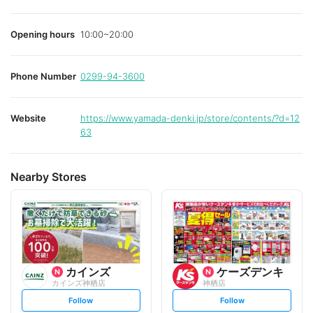
Opening hours
10:00~20:00
Phone Number
0299-94-3600
Website
https://www.yamada-denki.jp/store/contents/?d=12
63
Nearby Stores
カインズ
ケーズデンキ
カインズ神栖店
神栖店
s
s
Follow
Follow
e
e