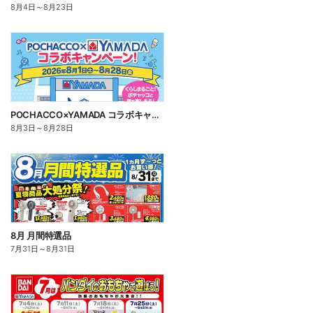
8月4日
～
8月23日
POCHACCO×YAMADA コラボキャンペーン!
8月3日
～
8月28日
8月 月間特選品
7月31日
～
8月31日