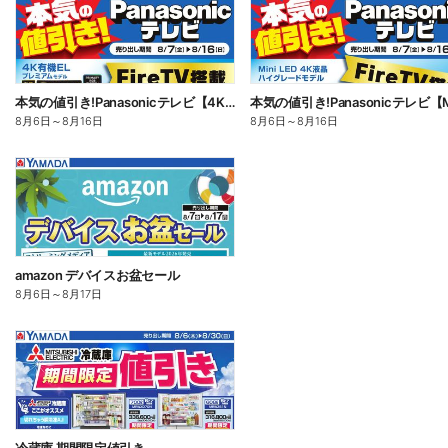
本気の値引き!Panasonicテレビ【4K有機EL】
8月6日
～
8月16日
8月6日
～
8月16日
amazon デバイスお盆セール
8月6日
～
8月17日