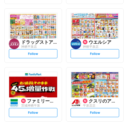
t
t
f
f
o
o
l
l
l
l
o
o
w
w
ドラッグストアコスモス
ウエルシア
神栖平泉店
神栖平泉店
s
s
Follow
Follow
e
e
t
t
f
f
o
o
l
l
l
l
o
o
w
w
ファミリーマート
クスリのアオキ
茨城神栖平泉
平泉店店
s
s
Follow
Follow
e
e
t
t
f
f
o
o
l
l