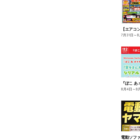
7月31日
～
8
8月4日
～
8
電動ソフ