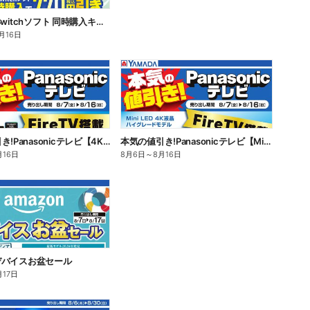
Switch2/Switchソフト 同時購入キャンペーン
月16日
本気の値引き!Panasonicテレビ【4K有機EL】
本気の値引き!Panasonicテレビ【Mini LED 4K液晶】
月16日
8月6日
～
8月16日
n デバイスお盆セール
月17日