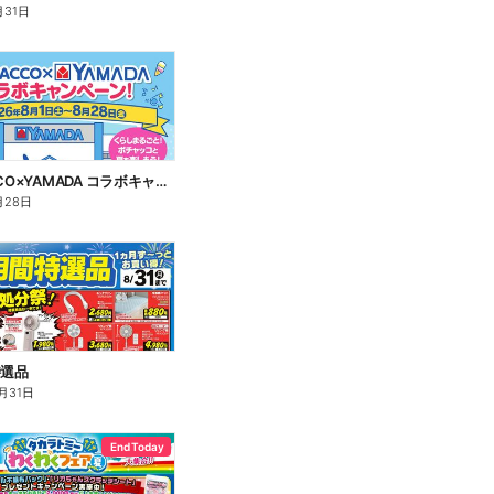
月31日
POCHACCO×YAMADA コラボキャンペーン!
月28日
特選品
月31日
End Today