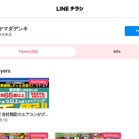
ヤマダデンキ
s
F
e
東京本店
t
f
o
l
l
Flyers
(
30
)
Info
o
w
lyers
End Today
東京都限定 当社指定のエアコンがグッとお安く!
月7日
End Today
End Today