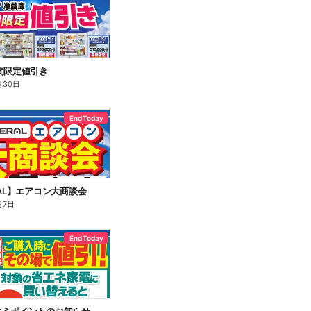
間限定値引き
月30日
End Today
RAL】エアコン大商談会
月7日
End Today