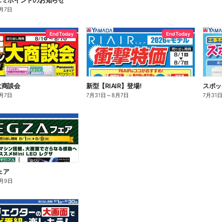
エミポイントのお知らせ
月7日
End Today
End Today
大商談会
新型【RIAIR】登場!
スポッ
月7日
7月31日
～
8月7日
7月31
ェア
月9日