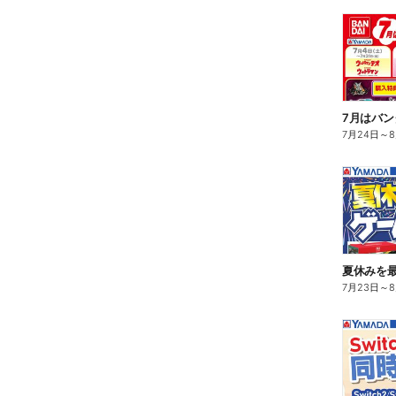
7月はバン
7月24日
～
夏休みを
7月23日
～