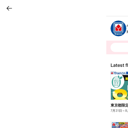
LINEチラシ
B
r
a
n
c
h
T
o
p
Latest f
7月31日
～
8