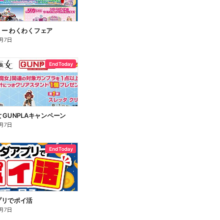
ー わくわくフェア
月7日
End Today
 GUNPLAキャンペーン
月7日
End Today
プリでポイ活
月7日