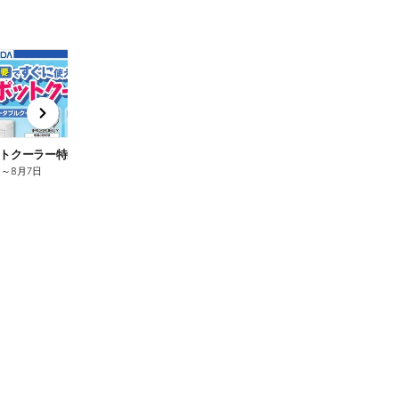
End Today
End Today
t
x
e
n
トクーラー特集
【REGZA】話題の新商品
日
～
8月7日
7月31日
～
8月7日