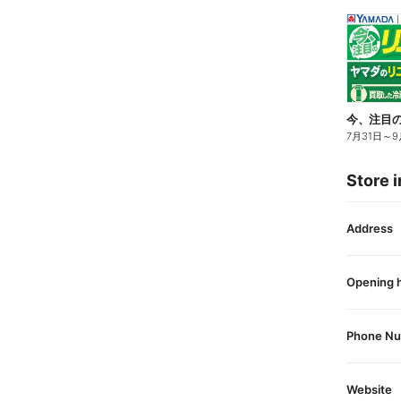
今、注目
7月31日
～
9
Store i
Address
Opening 
Phone N
Website