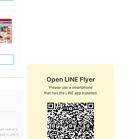
Open LINE Flyer
Please use a smartphone

that has the LINE app installed.
will have an a
ated in LINE Fl