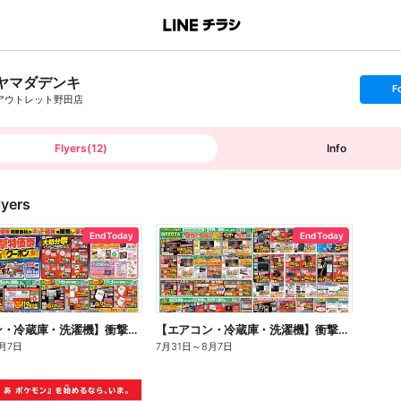
ヤマダデンキ
s
F
e
アウトレット野田店
t
f
o
l
l
Flyers
(
12
)
Info
o
w
lyers
End Today
End Today
【エアコン・冷蔵庫・洗濯機】衝撃特価祭(おもて)
【エアコン・冷蔵庫・洗濯機】衝撃特価祭(うら)
月7日
7月31日
～
8月7日