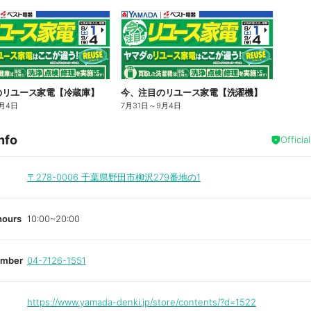
のリユース家電【冷蔵庫】
今、注目のリユース家電【洗濯機】
月4日
7月31日
～
9月4日
nfo
Officia
〒278-0006
千葉県野田市柳沢279番地の1
hours
10:00~20:00
umber
04-7126-1551
https://www.yamada-denki.jp/store/contents/?d=1522