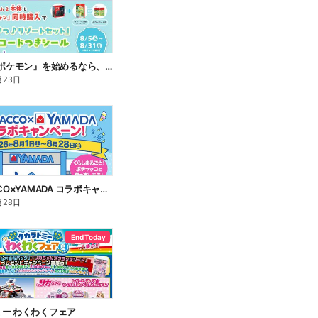
『ぽこ あ ポケモン』を始めるなら、いま。
月23日
POCHACCO×YAMADA コラボキャンペーン!
月28日
End Today
ー わくわくフェア