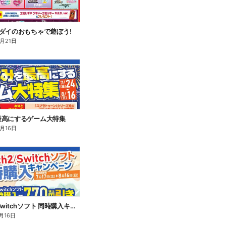
ダイのおもちゃで遊ぼう!
8月21日
最高にするゲーム大特集
8月16日
Switch2/Switchソフト 同時購入キャンペーン
月16日