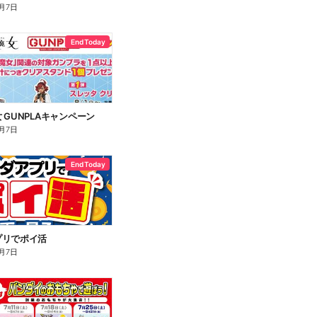
月7日
End Today
 GUNPLAキャンペーン
月7日
End Today
プリでポイ活
月7日