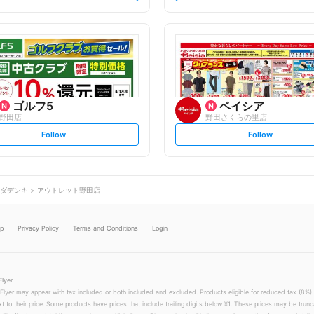
t
t
f
f
o
o
l
l
l
l
o
o
w
w
ゴルフ5
ベイシア
野田店
野田さくらの里店
s
s
Follow
Follow
e
e
t
t
f
f
o
o
l
l
l
l
o
o
ダデンキ
アウトレット野田店
w
w
lp
Privacy Policy
Terms and Conditions
Login
Flyer
 Flyer may appear with tax included or both included and excluded. Products eligible for reduced tax (8%) 
xt to their price. Some products have prices that include trailing digits below ¥1. These prices may be trunc