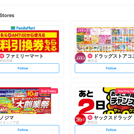
Stores
ファミリーマート
ドラッグストアコ
野田宮崎
柳沢店
s
s
Follow
Follow
e
e
t
t
f
f
o
o
l
l
l
l
o
o
End Today
Starting T
w
w
ノジマ
ヤックスドラッグ
イオンノア店
野田店
s
s
Follow
Follow
e
e