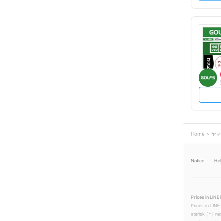
Home
ヤマ
Notice
He
Prices in LINE 
Prices in LINE
sterisk (＊) ne