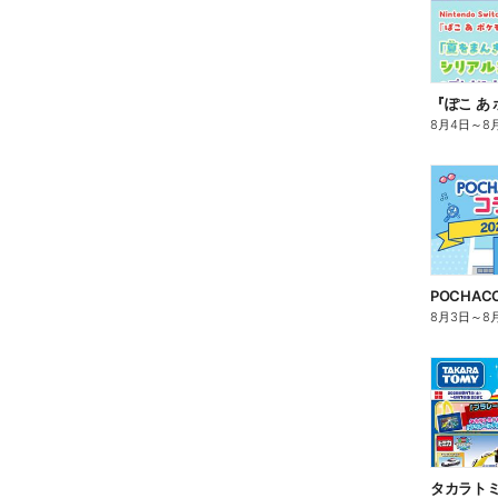
8月4日
～
8
8月3日
～
8
タカラトミ