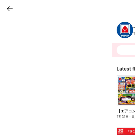
LINEチラシ
B
r
a
n
c
h
T
o
p
Latest f
7月31日
～
8