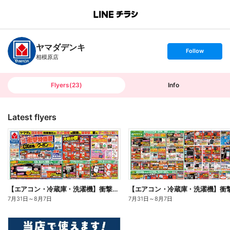
B
r
a
n
ヤマダデンキ
c
s
Follow
h
e
相模原店
T
t
o
f
p
o
l
l
Flyers
(
23
)
Info
o
w
Latest flyers
【エアコン・冷蔵庫・洗濯機】衝撃特価祭(おもて)
7月31日
～
8月7日
7月31日
～
8月7日