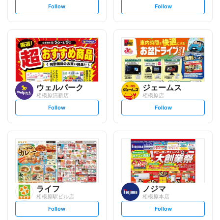
s
s
Follow
Follow
e
e
t
t
f
f
o
o
l
l
l
l
o
o
w
w
ウェルパーク
ジェームス
相模原清新店
相模原店
s
s
Follow
Follow
e
e
t
t
f
f
o
o
l
l
l
l
o
o
w
w
ライフ
ノジマ
相模原駅ビル店
相模原本店
s
s
Follow
Follow
e
e
t
t