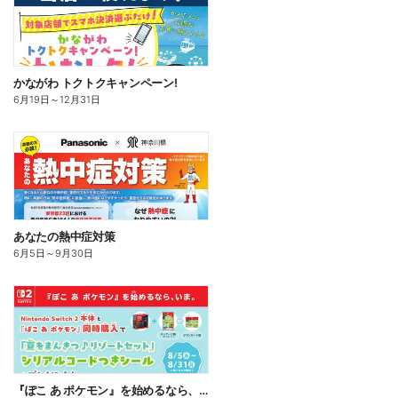
かながわ トクトクキャンペーン!
6月19日
～
12月31日
あなたの熱中症対策
6月5日
～
9月30日
『ぽこ あ ポケモン』を始めるなら、いま。