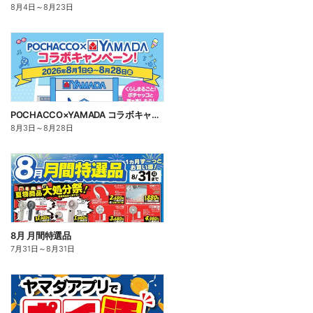
8月4日
～
8月23日
POCHACCO×YAMADA コラボキャンペーン!
8月3日
～
8月28日
8月 月間特選品
7月31日
～
8月31日