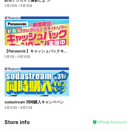
防水デジカメで撮影しよう!
5月29日
～
8月16日
【Panasonic】キャッシュバックキャンペーン
5月1日
～
9月30日
sodastream 同時購入キャンペーン
4月30日
～
8月31日
Store info
Official Account