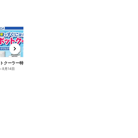
t
x
e
n
トクーラー特集
～
8月14日