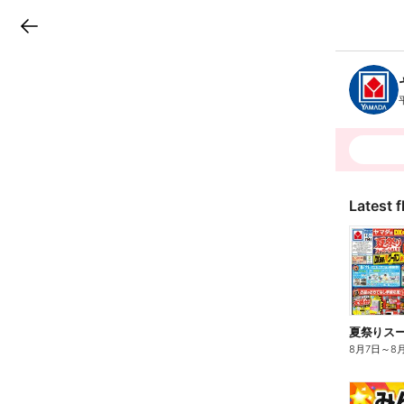
LINEチラシ
B
r
a
n
c
h
T
o
p
Latest f
夏祭りスーパ
8月7日
～
8