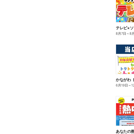
テレビ×
8月7日
～
8
かながわ 
6月19日
～
1
あなたの