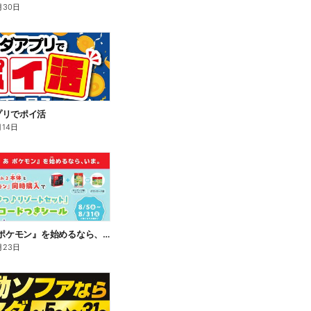
月30日
プリでポイ活
月14日
『ぽこ あ ポケモン』を始めるなら、いま。
月23日