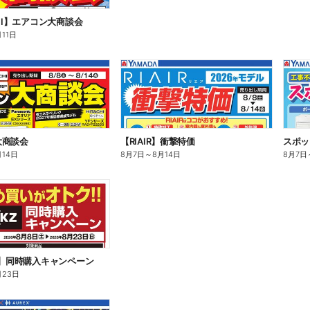
CHI】エアコン大商談会
月11日
大商談会
【RIAIR】衝撃特価
スポッ
月14日
8月7日
～
8月14日
8月7日
Z】同時購入キャンペーン
月23日