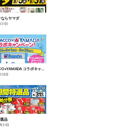
ァならヤマダ
月31日
POCHACCO×YAMADA コラボキャンペーン!
月28日
特選品
月31日