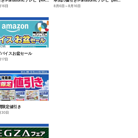
本気の値引き!Panasonicテレビ【4K有機EL】
本気の値引き!Panasonicテレビ【Mini LED 4K液晶】
月16日
8月6日
～
8月16日
n デバイスお盆セール
月17日
間限定値引き
月30日