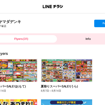
ヤマダデンキ
s
F
e
平塚店
t
f
o
l
l
Flyers
(
31
)
Info
o
w
lyers
ーSALE!(おもて)
夏祭りスーパーSALE!(うら)
月14日
8月7日
～
8月14日