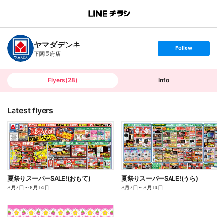
B
r
a
n
ヤマダデンキ
c
s
Follow
h
e
下関長府店
T
t
o
f
p
o
l
l
Flyers
(
28
)
Info
o
w
Latest flyers
夏祭りスーパーSALE!(おもて)
夏祭りスーパーSALE!(うら)
8月7日
～
8月14日
8月7日
～
8月14日