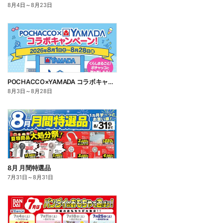
8月4日
～
8月23日
POCHACCO×YAMADA コラボキャンペーン!
8月3日
～
8月28日
8月 月間特選品
7月31日
～
8月31日