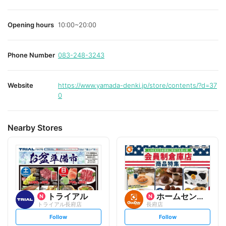
Opening hours
10:00~20:00
Phone Number
083-248-3243
Website
https://www.yamada-denki.jp/store/contents/?d=37
0
Nearby Stores
トライアル
ホームセンター グッデイ
トライアル長府店
長府店
s
s
Follow
Follow
e
e