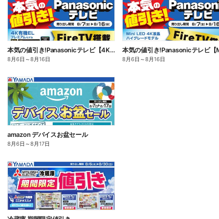
本気の値引き!Panasonicテレビ【4K有機EL】
8月6日
～
8月16日
8月6日
～
8月16日
amazon デバイスお盆セール
8月6日
～
8月17日