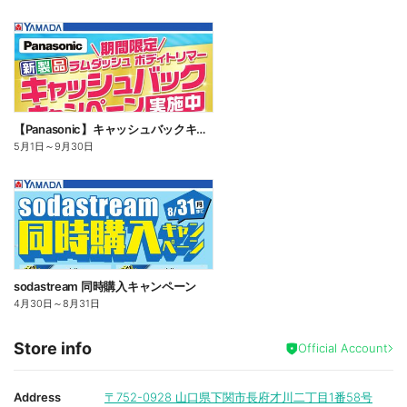
【Panasonic】キャッシュバックキャンペーン
5月1日
～
9月30日
sodastream 同時購入キャンペーン
4月30日
～
8月31日
Store info
Official Account
Address
〒752-0928
山口県下関市長府才川二丁目1番58号