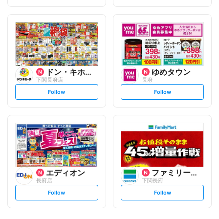
t
t
f
f
o
o
l
l
l
l
o
o
w
w
ドン・キホーテ
ゆめタウン
下関長府店
長府
s
s
Follow
Follow
e
e
t
t
f
f
o
o
l
l
l
l
o
o
w
w
エディオン
ファミリーマート
長府店
下関長府
s
s
Follow
Follow
e
e
t
t
f
f
o
o
l
l