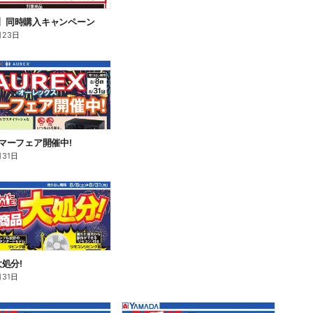
Z】同時購入キャンペーン
月23日
 サマーフェア開催中!
月31日
処分!
月31日