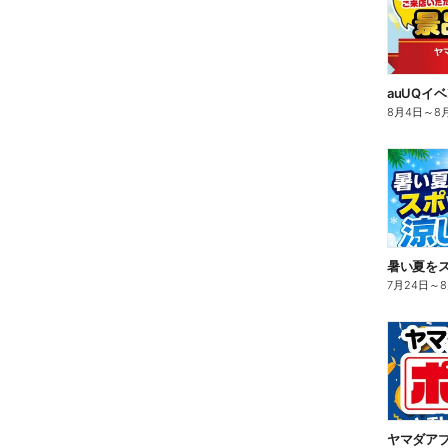
auUQイ
8月4日
～
8
7月24日
～
ヤマダア