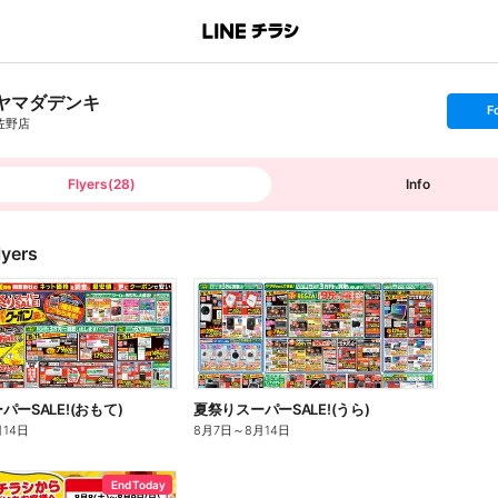
ヤマダデンキ
s
F
e
佐野店
t
f
o
l
l
Flyers
(
28
)
Info
o
w
lyers
ーSALE!(おもて)
夏祭りスーパーSALE!(うら)
月14日
8月7日
～
8月14日
End Today