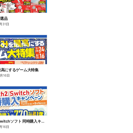
特選品
月31日
最高にするゲーム大特集
8月16日
Switch2/Switchソフト 同時購入キャンペーン
月16日