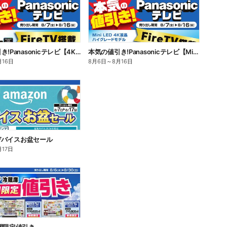
本気の値引き!Panasonicテレビ【4K有機EL】
本気の値引き!Panasonicテレビ【Mini LED 4K液晶】
月16日
8月6日
～
8月16日
n デバイスお盆セール
月17日