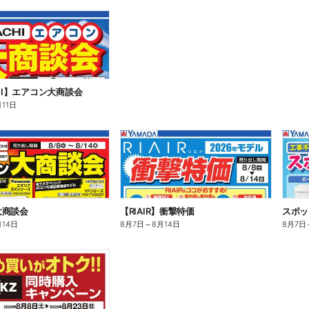
CHI】エアコン大商談会
月11日
大商談会
【RIAIR】衝撃特価
スポッ
月14日
8月7日
～
8月14日
8月7日