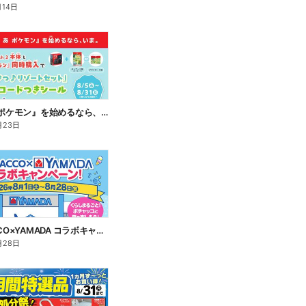
月14日
『ぽこ あ ポケモン』を始めるなら、いま。
月23日
POCHACCO×YAMADA コラボキャンペーン!
月28日