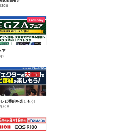
間限定値引き
月30日
End Today
ェア
月9日
レビ番組を楽しもう!
月30日