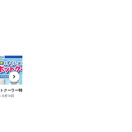
t
x
e
n
トクーラー特集
～
8月14日