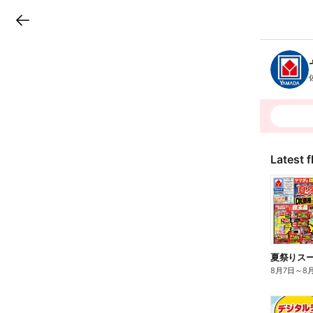
LINEチラシ
B
r
a
n
c
h
T
o
p
Latest f
夏祭りスーパ
8月7日
～
8