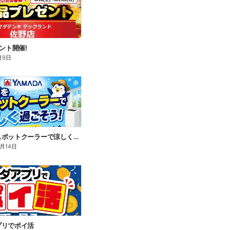
ベント開催!
月9日
暑い夏をスポットクーラーで涼しく過ごそう!
8月14日
プリでポイ活