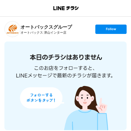
B
r
a
n
オートバックスグループ
c
s
Follow
h
e
オートバックス 津山インター店
T
t
o
f
p
o
l
l
o
w