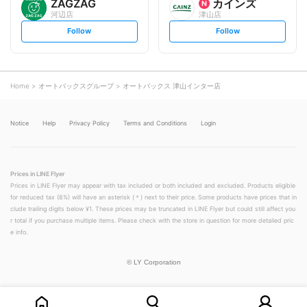
ZAGZAG
カインズ
河辺店
津山店
s
s
Follow
Follow
e
e
t
t
f
f
o
o
l
l
l
l
o
o
Home
オートバックスグループ
オートバックス 津山インター店
w
w
Notice
Help
Privacy Policy
Terms and Conditions
Login
Prices in LINE Flyer
Prices in LINE Flyer may appear with tax included or both included and excluded. Products eligible
for reduced tax (8%) will have an asterisk (＊) next to their price. Some products have prices that in
clude trailing digits below ¥1. These prices may be truncated in LINE Flyer but could still affect you
r total if you purchase multiple items. Please check with the store in question for more detailed pric
e info.
©
LY Corporation