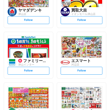
ヤマダデンキ
買取大吉
津山店
イオンモール津山店
s
s
Follow
Follow
e
e
t
t
f
f
o
o
l
l
l
l
o
o
w
w
ファミリーマート
エスマート
津山インター
河辺店
s
s
Follow
Follow
e
e
t
t
f
f
o
o
l
l
l
l
o
o
w
w