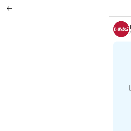
LINEチラシ
B
r
a
n
c
h
T
o
p