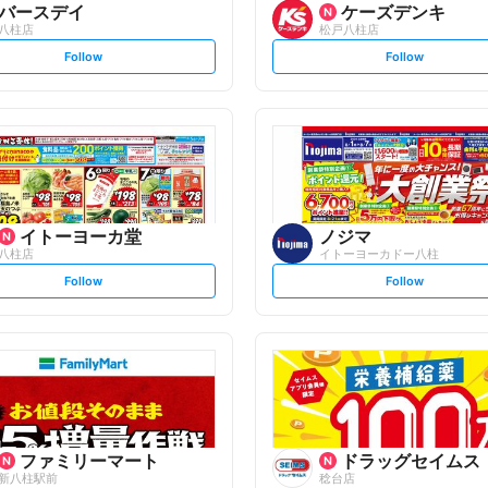
バースデイ
ケーズデンキ
八柱店
松戸八柱店
s
s
Follow
Follow
e
e
t
t
f
f
o
o
l
l
l
l
o
o
w
w
イトーヨーカ堂
ノジマ
八柱店
イトーヨーカドー八柱
s
s
Follow
Follow
e
e
t
t
f
f
o
o
l
l
l
l
o
o
w
w
ファミリーマート
ドラッグセイムス
新八柱駅前
稔台店