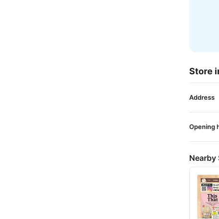
Store i
Address
Opening 
Nearby 