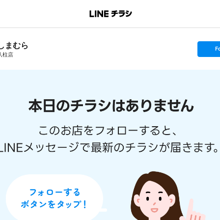
しまむら
s
F
e
八柱店
t
f
o
l
l
o
w