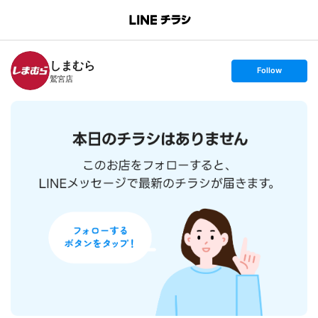
B
r
a
n
しまむら
c
s
Follow
h
e
鷲宮店
T
t
o
f
p
o
l
l
o
w