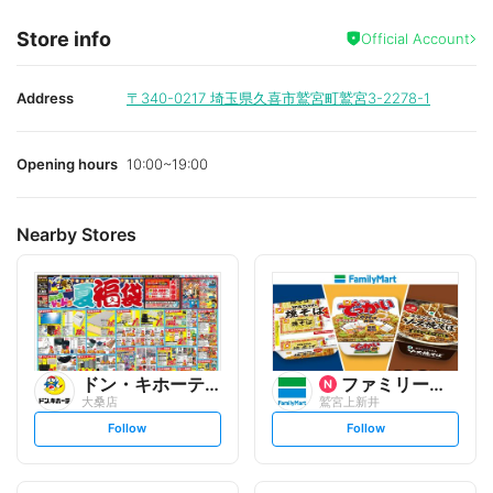
Store info
Official Account
Address
〒340-0217
埼玉県久喜市鷲宮町鷲宮3-2278-1
Opening hours
10:00~19:00
Nearby Stores
ドン・キホーテUNY
ファミリーマート
大桑店
鷲宮上新井
s
s
Follow
Follow
e
e
t
t
f
f
o
o
l
l