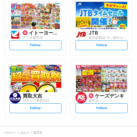
l
l
o
o
w
w
イトーヨーカ堂
JTB
アリオ鷲宮店
総合提携店 サン旅行センター アリオ鷲宮...
s
s
Follow
Follow
e
e
t
t
f
f
o
o
l
l
l
l
o
o
w
w
買取大吉
ケーズデンキ
ヤオコー東鷲宮店
鷲宮店
s
s
Follow
Follow
e
e
t
t
f
f
o
o
l
l
l
l
o
o
Home
しまむら
鷲宮店
w
w