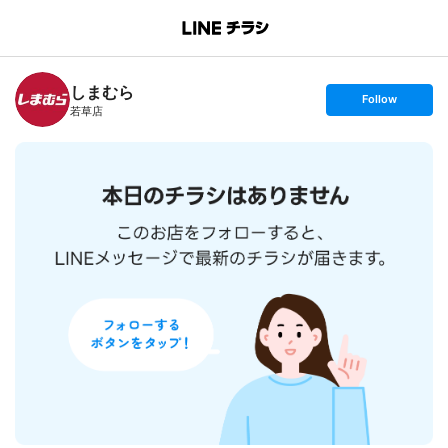
B
r
a
n
しまむら
c
s
Follow
h
e
若草店
T
t
o
f
p
o
l
l
o
w