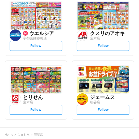
l
l
o
o
w
w
ウエルシア
クスリのアオキ
宇都宮細谷町店
宝木店
s
s
Follow
Follow
e
e
t
t
f
f
o
o
l
l
l
l
o
o
w
w
とりせん
ジェームス
宝木店
細谷店
s
s
Follow
Follow
e
e
t
t
f
f
o
o
l
l
l
l
o
o
Home
しまむら
若草店
w
w