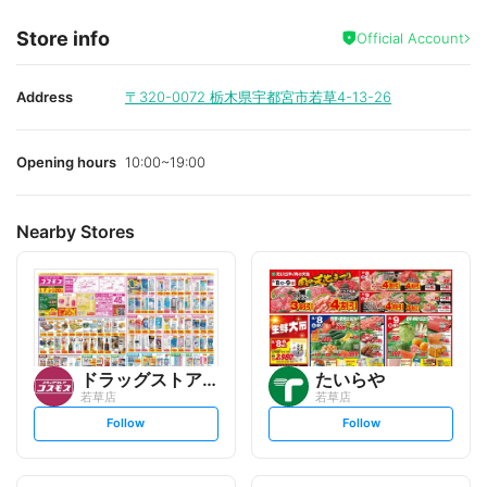
Store info
Official Account
Address
〒320-0072
栃木県宇都宮市若草4-13-26
Opening hours
10:00~19:00
Nearby Stores
ドラッグストアコスモス
たいらや
若草店
若草店
s
s
Follow
Follow
e
e
t
t
f
f
o
o
l
l