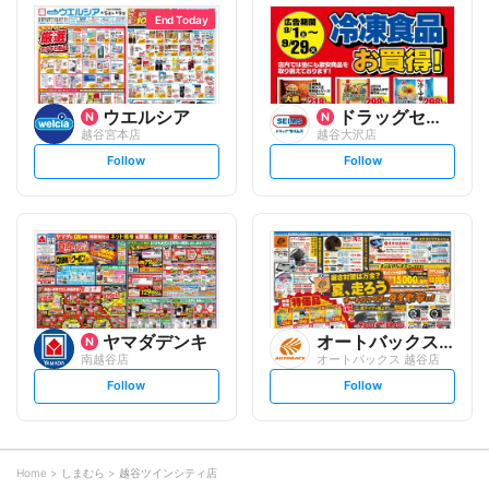
l
l
o
o
End Today
w
w
ウエルシア
ドラッグセイムス
越谷宮本店
越谷大沢店
s
s
Follow
Follow
e
e
t
t
f
f
o
o
l
l
l
l
o
o
w
w
ヤマダデンキ
オートバックスグループ
南越谷店
オートバックス 越谷店
s
s
Follow
Follow
e
e
t
t
f
f
o
o
l
l
l
l
o
o
Home
しまむら
越谷ツインシティ店
w
w