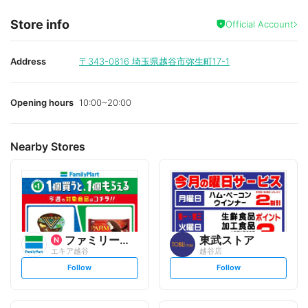
Store info
Official Account
Address
〒343-0816
埼玉県越谷市弥生町17-1
Opening hours
10:00~20:00
Nearby Stores
ファミリーマート
東武ストア
エキア越谷
越谷店
s
s
Follow
Follow
e
e
t
t
f
f
o
o
l
l