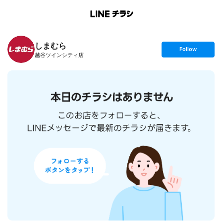
B
r
a
n
しまむら
c
s
Follow
h
e
越谷ツインシティ店
T
t
o
f
p
o
l
l
o
w