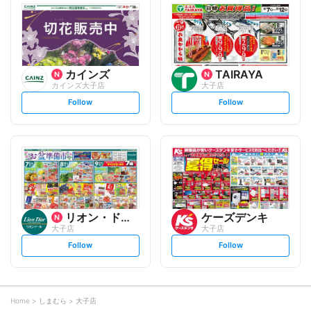
l
l
o
o
w
w
カインズ
TAIRAYA
カインズ大子店
大子店
s
s
Follow
Follow
e
e
t
t
f
f
o
o
l
l
l
l
o
o
w
w
リオン・ドール
ケーズデンキ
大子店
大子店
s
s
Follow
Follow
e
e
t
t
f
f
o
o
l
l
l
l
o
o
Home
しまむら
大子店
w
w