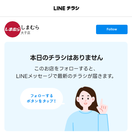
B
r
a
n
しまむら
c
s
Follow
h
e
大子店
T
t
o
f
p
o
l
l
o
w