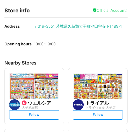
Store info
Official Account
Address
〒319-3551
茨城県久慈郡大子町池田字寺下1489-1
Opening hours
10:00~19:00
Nearby Stores
ウエルシア
トライアル
大子池田店
トライウェル 大子店
s
s
Follow
Follow
e
e
t
t
f
f
o
o
l
l