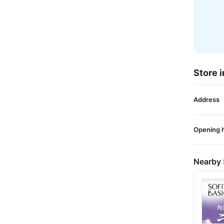
Store i
Address
Opening 
Nearby 