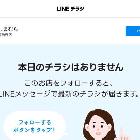
しまむら
s
F
e
南与野店
t
f
o
l
l
o
w