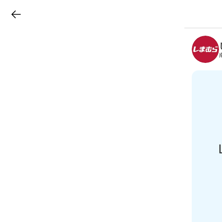
LINEチラシ
B
r
a
n
c
h
T
o
p