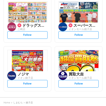
l
l
o
o
w
w
ドラッグストアコスモス
スーパースポーツゼビオ
三崎店
イオンモール銚子店
s
s
Follow
Follow
e
e
t
t
f
f
o
o
l
l
l
l
o
o
w
w
ノジマ
買取大吉
イオン銚子店
イオンモール銚子店
s
s
Follow
Follow
e
e
t
t
f
f
o
o
l
l
l
l
o
o
Home
しまむら
銚子店
w
w