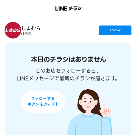
B
r
a
n
しまむら
c
s
Follow
h
e
銚子店
T
t
o
f
p
o
l
l
o
w