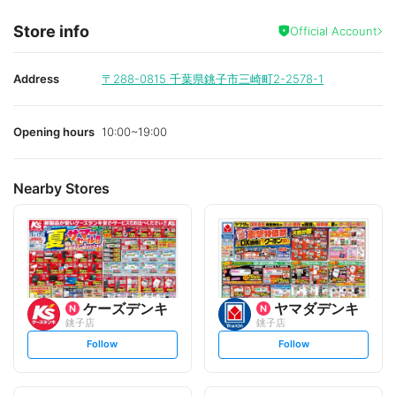
Store info
Official Account
Address
〒288-0815
千葉県銚子市三崎町2-2578-1
Opening hours
10:00~19:00
Nearby Stores
ケーズデンキ
ヤマダデンキ
銚子店
銚子店
s
s
Follow
Follow
e
e
t
t
f
f
o
o
l
l