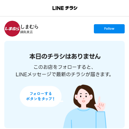
B
r
a
n
しまむら
c
s
Follow
h
e
綱島東店
T
t
o
f
p
o
l
l
o
w