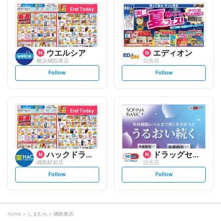
l
l
o
o
End Today
w
w
ウエルシア
エディオン
横浜綱島東店
日吉店
s
s
Follow
Follow
e
e
t
t
f
f
o
o
l
l
l
l
o
o
End Today
w
w
ハックドラッグ
ドラッグセイムス
綱島駅前店
日吉店
s
s
Follow
Follow
e
e
t
t
f
f
o
o
l
l
l
l
o
o
Home
しまむら
綱島東店
w
w