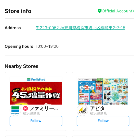
Store info
Official Account
Address
〒223-0052
神奈川県横浜市港北区綱島東2-7-15
Opening hours
10:00~19:00
Nearby Stores
ファミリーマート
アピタ
横浜綱島東
横浜綱島店
s
s
Follow
Follow
e
e
t
t
f
f
o
o
l
l