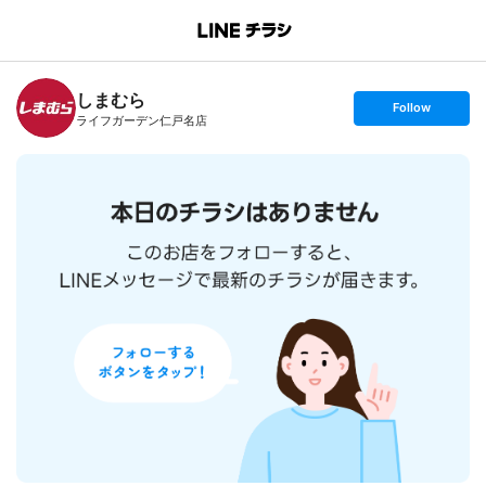
B
r
a
n
しまむら
c
s
Follow
h
e
ライフガーデン仁戸名店
T
t
o
f
p
o
l
l
o
w