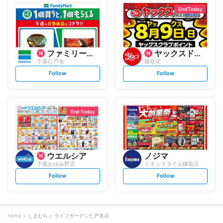
l
l
o
o
End Today
w
w
ファミリーマート
ヤックスドラッグ
千葉仁戸名
鎌取店
s
s
Follow
Follow
e
e
t
t
f
f
o
o
l
l
l
l
o
o
End Today
w
w
ウエルシア
ノジマ
千葉おゆみ野店
イオンスタイル鎌取店
s
s
Follow
Follow
e
e
t
t
f
f
o
o
l
l
l
l
o
o
Home
しまむら
ライフガーデン仁戸名店
w
w