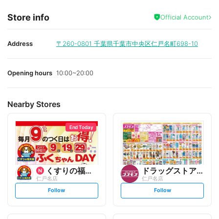
Store info
Official Account
Address
〒260-0801
千葉県千葉市中央区仁戸名町698-10
Opening hours
10:00~20:00
Nearby Stores
End Today
くすりの福太郎
ドラッグストアコスモス
仁戸名店
仁戸名店
s
s
Follow
Follow
e
e
t
t
f
f
o
o
l
l