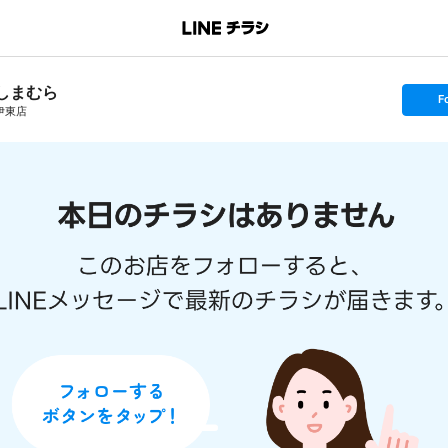
しまむら
s
F
e
伊東店
t
f
o
l
l
o
w