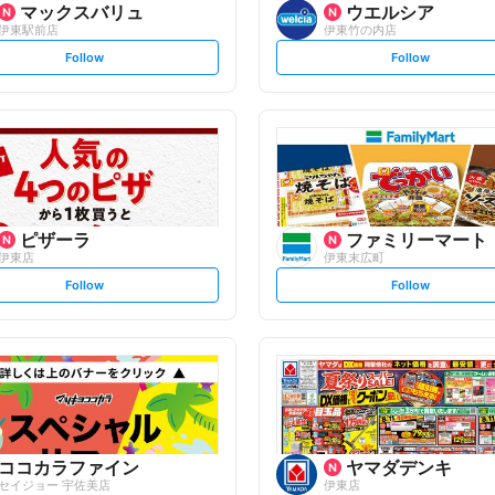
マックスバリュ
ウエルシア
伊東駅前店
伊東竹の内店
s
s
Follow
Follow
e
e
t
t
f
f
o
o
l
l
l
l
o
o
w
w
ピザーラ
ファミリーマート
伊東店
伊東末広町
s
s
Follow
Follow
e
e
t
t
f
f
o
o
l
l
l
l
o
o
w
w
ココカラファイン
ヤマダデンキ
セイジョー 宇佐美店
伊東店