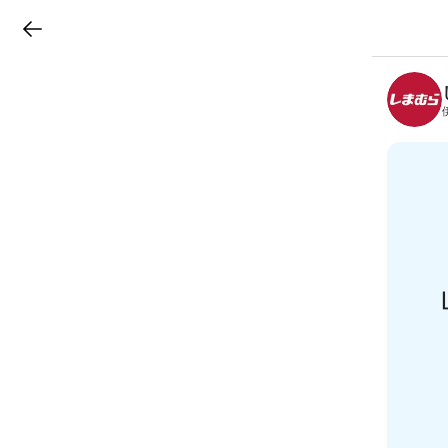
LINEチラシ
B
r
a
n
c
h
T
o
p