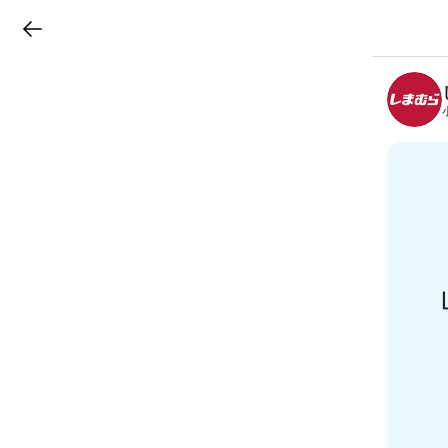
LINEチラシ
B
r
a
n
c
h
T
o
p