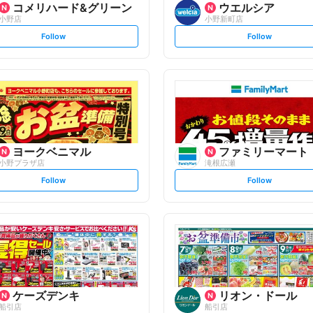
コメリハード&グリーン
ウエルシア
小野店
小野新町店
s
s
Follow
Follow
e
e
t
t
f
f
o
o
l
l
l
l
o
o
w
w
ヨークベニマル
ファミリーマート
小野プラザ店
滝根広瀬
s
s
Follow
Follow
e
e
t
t
f
f
o
o
l
l
l
l
o
o
w
w
ケーズデンキ
リオン・ドール
船引店
船引店