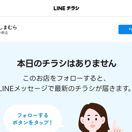
しまむら
s
F
e
小野店
t
f
o
l
l
o
w