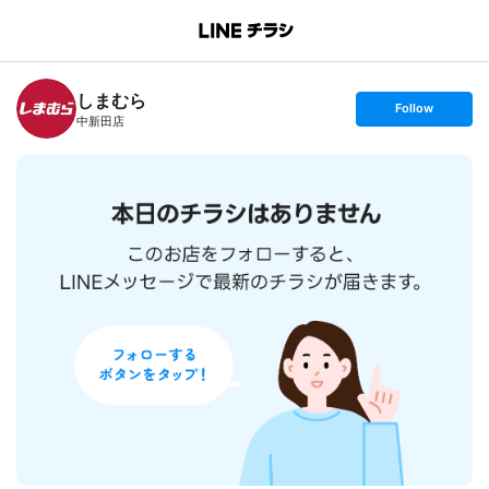
B
r
a
n
しまむら
c
s
Follow
h
e
中新田店
T
t
o
f
p
o
l
l
o
w