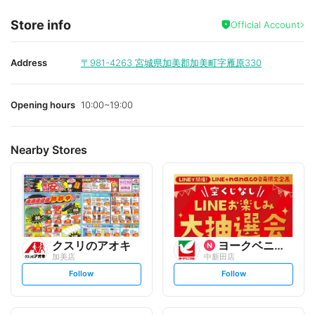
Store info
Official Account
Address
〒981-4263
宮城県加美郡加美町字雁原330
Opening hours
10:00~19:00
Nearby Stores
クスリのアオキ
ヨークベニマル
加美店
中新田店
s
s
Follow
Follow
e
e
t
t
f
f
o
o
l
l