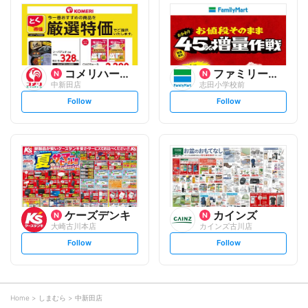
l
l
o
o
w
w
コメリハード&グリーン
ファミリーマート
中新田店
志田小学校前
s
s
Follow
Follow
e
e
t
t
f
f
o
o
l
l
l
l
o
o
w
w
ケーズデンキ
カインズ
大崎古川本店
カインズ古川店
s
s
Follow
Follow
e
e
t
t
f
f
o
o
l
l
l
l
o
o
Home
しまむら
中新田店
w
w