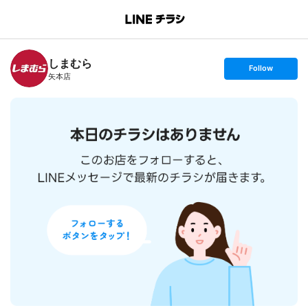
B
r
a
n
しまむら
c
s
Follow
h
e
矢本店
T
t
o
f
p
o
l
l
o
w