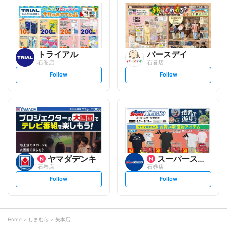
l
l
o
o
w
w
トライアル
バースデイ
石巻店
石巻店
s
s
Follow
Follow
e
e
t
t
f
f
o
o
l
l
l
l
o
o
w
w
ヤマダデンキ
スーパースポーツゼビオ
石巻店
石巻店
s
s
Follow
Follow
e
e
t
t
f
f
o
o
l
l
l
l
o
o
Home
しまむら
矢本店
w
w