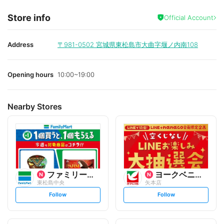
Store info
Official Account
Address
〒981-0502
宮城県東松島市大曲字堰ノ内南108
Opening hours
10:00~19:00
Nearby Stores
ファミリーマート
ヨークベニマル
東松島中央
矢本店
s
s
Follow
Follow
e
e
t
t
f
f
o
o
l
l