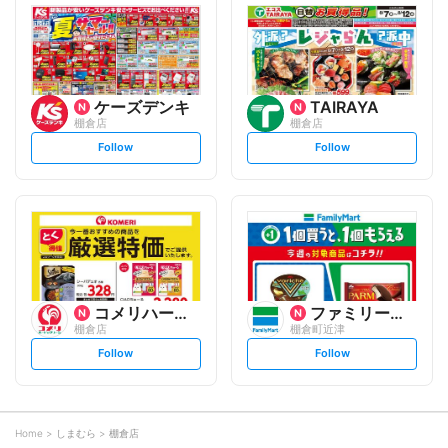
l
l
o
o
w
w
ケーズデンキ
TAIRAYA
棚倉店
棚倉店
s
s
Follow
Follow
e
e
t
t
f
f
o
o
l
l
l
l
o
o
w
w
コメリハード&グリーン
ファミリーマート
棚倉店
棚倉町近津
s
s
Follow
Follow
e
e
t
t
f
f
o
o
l
l
l
l
o
o
Home
しまむら
棚倉店
w
w