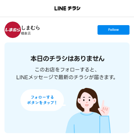
B
r
a
n
しまむら
c
s
Follow
h
e
棚倉店
T
t
o
f
p
o
l
l
o
w