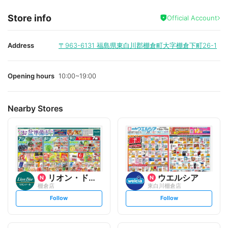
Store info
Official Account
Address
〒963-6131
福島県東白川郡棚倉町大字棚倉下町26-1
Opening hours
10:00~19:00
Nearby Stores
リオン・ドール
ウエルシア
棚倉店
東白川棚倉店
s
s
Follow
Follow
e
e
t
t
f
f
o
o
l
l