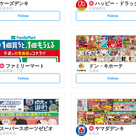
ケーズデンキ
ハッピー・ドラッ
弘前本店
弘前城東店
s
s
Follow
Follow
e
e
t
t
f
f
o
o
l
l
l
l
o
o
w
w
ファミリーマート
ドン・キホーテ
弘前田園三丁目
弘前店
s
s
Follow
Follow
e
e
t
t
f
f
o
o
l
l
l
l
o
o
w
w
スーパースポーツゼビオ
ヤマダデンキ
弘前高田店
弘前店