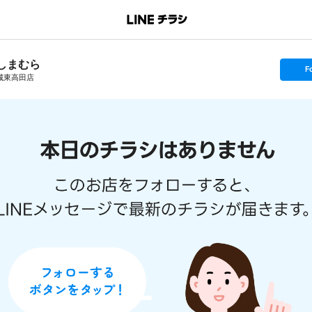
しまむら
s
F
e
城東高田店
t
f
o
l
l
o
w