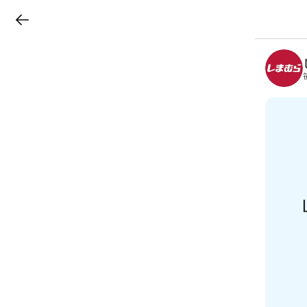
LINEチラシ
B
r
a
n
c
h
T
o
p