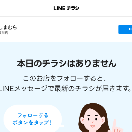
しまむら
s
F
e
笹川店
t
f
o
l
l
o
w