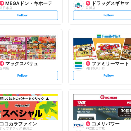
MEGAドン・キホーテ
ドラッグスギヤマ
四日市店
笹川店
s
s
Follow
Follow
e
e
t
t
f
f
o
o
l
l
l
l
o
o
w
w
マックスバリュ
ファミリーマート
笹川店
四日市東日野
s
s
Follow
Follow
e
e
t
t
f
f
o
o
l
l
l
l
o
o
w
w
ココカラファイン
コメリパワー
ジップドラッグ 笹川店
PRO四日市店