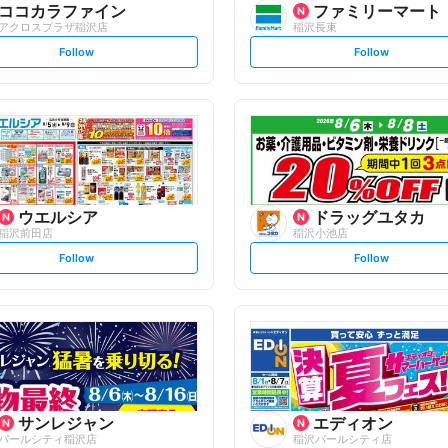
ココカラファイン
ファミリーマート
アクロスプラザ稲沢店
稲沢長束
s
s
Follow
Follow
e
e
t
t
f
f
o
o
l
l
l
l
o
o
w
w
ウエルシア
ドラッグユタカ
稲沢前田店
稲沢小池店
s
s
Follow
Follow
e
e
t
t
f
f
o
o
l
l
l
l
o
o
w
w
サンレジャン
エディオン
パールシティ稲沢店
稲沢パールシティ店