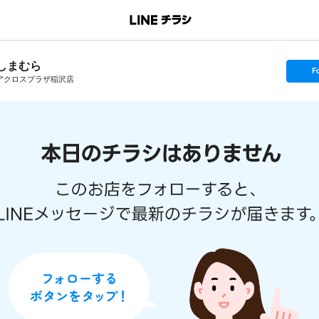
しまむら
s
F
e
アクロスプラザ稲沢店
t
f
o
l
l
o
w