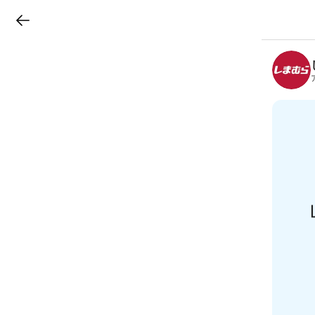
LINEチラシ
B
r
a
n
c
h
T
o
p