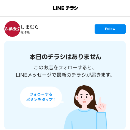
B
r
a
n
しまむら
c
s
Follow
h
e
竜洋店
T
t
o
f
p
o
l
l
o
w