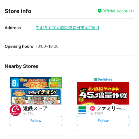
Store info
Official Account
Address
〒438-0204
静岡県磐田市岡736-1
Opening hours
10:00~19:00
Nearby Stores
遠鉄ストア
ファミリーマート
竜洋店
竜洋豊岡
s
s
Follow
Follow
e
e
t
t
f
f
o
o
l
l