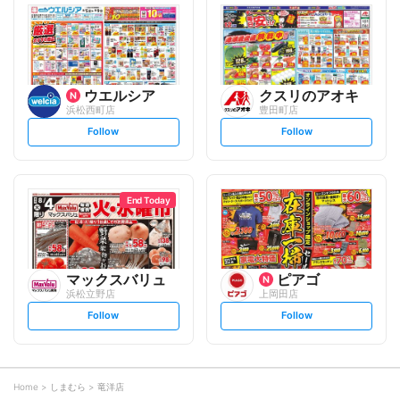
l
l
o
o
w
w
ウエルシア
クスリのアオキ
浜松西町店
豊田町店
s
s
Follow
Follow
e
e
t
t
f
f
o
o
l
l
l
l
o
o
End Today
w
w
マックスバリュ
ピアゴ
浜松立野店
上岡田店
s
s
Follow
Follow
e
e
t
t
f
f
o
o
l
l
l
l
o
o
Home
しまむら
竜洋店
w
w